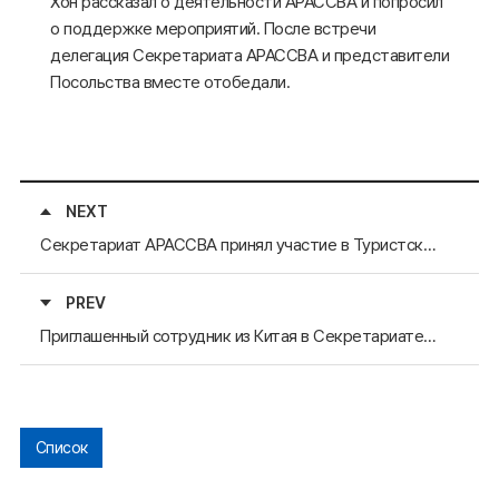
Хон рассказал о деятельности АРАССВА и попросил
о поддержке мероприятий. После встречи
делегация Секретариата АРАССВА и представители
Посольства вместе отобедали.
NEXT
Секретариат АРАССВА принял участие в Туристской выставке Монголии
PREV
Приглашенный сотрудник из Китая в Секретариате приняла участие в оперативной времменой группе Подкомиссии АРАССВА по международным обменам квалифицированными кадрами в Хуньчуне
Список