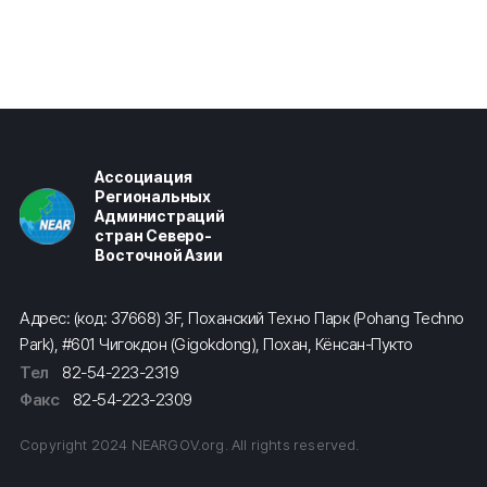
Ассоциация
Региональных
Администраций
стран Северо-
Восточной Азии
Адрес: (код: 37668) 3F, Поханский Техно Парк (Pohang Techno
Park), #601 Чигокдон (Gigokdong), Похан, Кёнсан-Пукто
Тел
82-54-223-2319
Факс
82-54-223-2309
Copyright 2024 NEARGOV.org. All rights reserved.