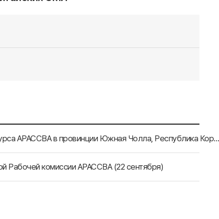
Проведение экспозиции работ победителей Арт-конкурса АРАССВА в провинции Южная Чолла, Республика Корея (4 октябр
ой Рабочей комиссии АРАССВА (22 сентября)