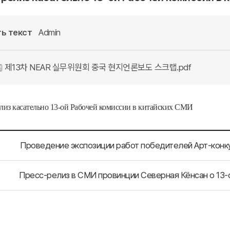
ь текст
Admin
제13차 NEAR 실무위원회 중국 현지언론보도 스크랩.pdf
лиз касательно 13-ой Рабочей комиссии в китайских СМИ
Пресс-релиз в СМИ провинции Северная Кёнсан о 13-