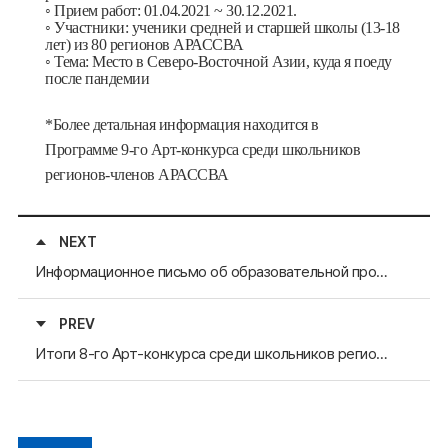
◦ Прием работ: 01.04.2021 ~ 30.12.2021.
◦ Участники: ученики средней и старшей школы (13-18
лет) из 80 регионов АРАССВА
◦ Тема: Место в Северо-Восточной Азии, куда я поеду
после пандемии
*
Более детальная информация находится в
Программе 9-го
Арт-конкурса среди школьников
регионов-членов АРАССВА
NEXT
Информационное письмо об образовательной программе &#34;Крылья дружбы в Северо-Восточной Азии в Симанэ&#34;
PREV
Итоги 8-го Арт-конкурса среди школьников регионов-членов АРАССВА