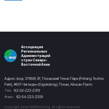
Ассоциация
Региональных
Администраций
стран Северо-
Восточной Азии
Адрес: (код: 37668) 3F, Поханский Техно Парк (Pohang Techno
Park), #601 Чигокдон (Gigokdong), Похан, Кёнсан-Пукто
Тел
82-54-223-2319
Факс
82-54-223-2309
Copyright 2024 NEARGOV.org. All rights reserved.