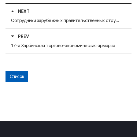
NEXT
Сотрудники зарубежных правительственных структур, направленные в провинцию Кенсанбук-до, посетили Секретариат АРАССВА
PREV
17-я Харбинская торгово-экономическая ярмарка
Список