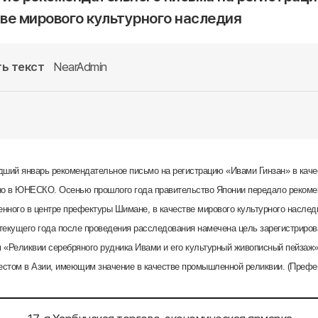
ве мирового культурного наследия
ь текст
NearAdmin
ший январь рекомендательное письмо на регистрацию «Ивами Гинзан» в каче
 в ЮНЕСКО. Осенью прошлого года правительство Японии передало рекомен
нного в центре префектуры Шимане, в качестве мирового культурного наслед
екущего года после проведения расследования намечена цель зарегистрироват
 «Реликвии серебряного рудника Ивами и его культурный живописный пейзаж».
стом в Азии, имеющим значение в качестве промышленной реликвии. (Префе