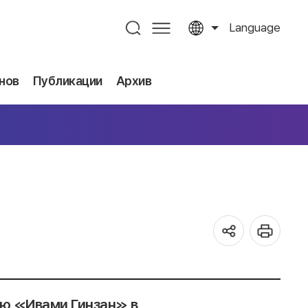
Language
нов
Публикации
Архив
ию ≪Ивами Гинзан≫ в