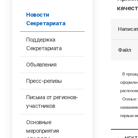
качест
Новости
Секретариата
Написат
Поддержка
Секретариата
Файл
Объявления
В прошед
Пресс-релизы
оформлено
расположе
Письма от регионов-
Осенью т
участников
названием
первым ме
Основные
мероприятия