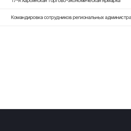
17-я Харбинская торгово-экономическая ярмарка
Командировка сотрудников региональных администр