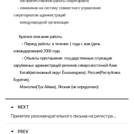
беспрепятственной работы секретариата
◦ изменение на систему совместного управления
секретариатом администраций
международной организации
Краткое описание работы
◦ Период работы: в течение 1 года с мая (день
командирования) 2006 года
◦ Объекты приглашения: государственные служащие
зарубежных
администраций регионов северо-восточной Азии
Китай(
автономный округ Ёнхахведжок
), Россия(Республика
Бурятия),
Монголия(Тув Аймак), Япония (не определено)
NEXT
Принятие рекомендательного письма на регистрацию ≪Ивами Гинзан≫ в качестве мирового культурного наследия
PREV