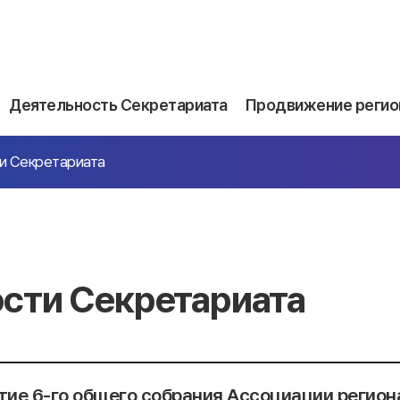
Деятельность Секретариата
Продвижение регио
и Секретариата
сти Секретариата
ие 6-го общего собрания Ассоциации регио