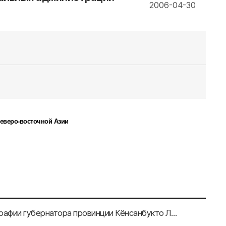
2006-04-30
еверо-восточной Азии
Открытие церемонии по случаю публикации автобиографии губернатора провинции Кёнсанбукто Ли Ы Гын