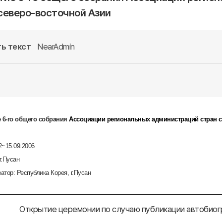
северо-восточной Азии
ь текст
NearAdmin
 6-го общего собрания
Ассоциации региональных администраций стран с
2~15.09.2006
г.Пусан
атор: Республика Корея, г.Пусан