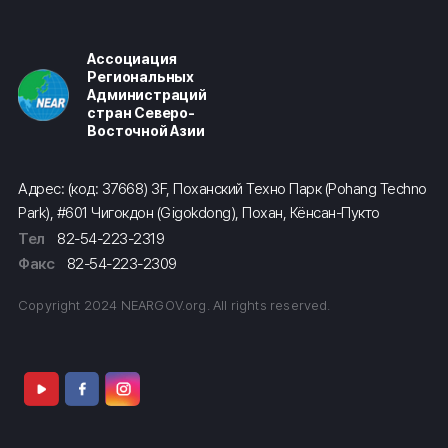
Ассоциация
Региональных
Администраций
стран Северо-
Восточной Азии
Адрес: (код: 37668) 3F, Поханский Техно Парк (Pohang Techno
Park), #601 Чигокдон (Gigokdong), Похан, Кёнсан-Пукто
Тел
82-54-223-2319
Факс
82-54-223-2309
Copyright 2024 NEARGOV.org. All rights reserved.