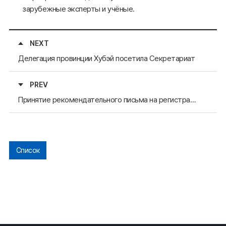
зарубежные эксперты и учёные.
NEXT
Делегация провинции Хубэй посетила Секретариат
PREV
Принятие рекомендательного письма на регистрацию ≪Ивами Гинзан≫ в качестве мирового культурного наследия
Список