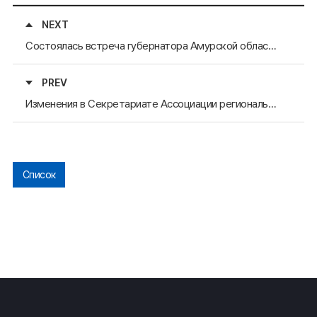
NEXT
Состоялась встреча губернатора Амурской области Л.В. Короткова с делегацией Республики Корея
PREV
Изменения в Секретариате Ассоциации региональных администраций стран Северо-Восточной Азии
Список