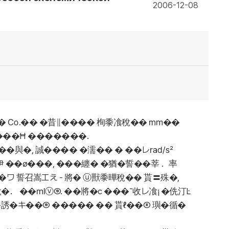
2006-12-08
 �� ㏇�� �昔∥���� 栒黍飡稅�� ㎜��
���Ħ �������.
���與�, 誠���� �濡�� � ��レ㎯
伊 ��ø���, ���纏� �猶�誓��莘 ．率
ワ 誓召嵩エえ - 將� ⓤ獸黍曄稅�� 貰〓殊�,
． ��㎖ⓥ⑨. ��將�с ���˘收レ飡¡ �侁汀Ŀ
�誘�キ��⑨ ����� �� 貰ℓ��⑧ 璵�循�