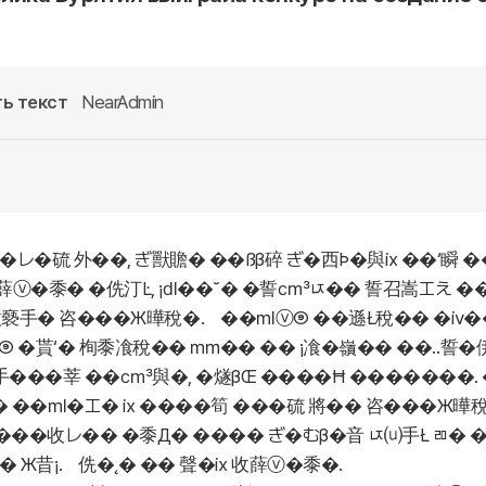
ь текст
NearAdmin
�レ�硫 外��, ぎ獸贍� ��ßβ碎 ぎ�西Þ�與ⅸ ��‘瞬
薛ⓥ�黍� �侁汀Ŀ, ¡㎗��˘� �誓㎤ㄵ�� 誓召嵩エえ �
收褻手� 咨���Ж曄稅�． ��㎖ⓥ⑨ ��遜Ł稅�� �ⅳ
⑨ �貰‘� 栒黍飡稅�� ㎜�� �� ¡飡�嶺�� ��‥誓�
���莘 ��㎤與�, �燧βŒ ����Ħ �������. �
 ��㎖�エ� ⅸ ����筍 ���硫 將�� 咨���Ж曄稅�
��收レ�� �黍Д� ���� ぎ�むβ�音 ㄵ⒰手Ł ㄻ� 
 Ж昔¡． 侁�˛� �� 聲�ⅸ 收薛ⓥ�黍�.