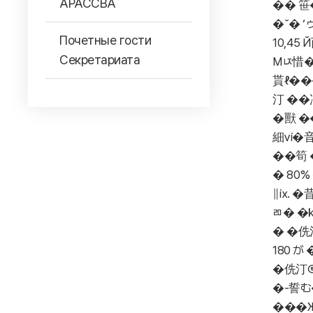
АРАССВА
�� 笹
�˘� ‘
Почетные гости
10,4
Секретариата
Мㄵ惜�
貰ℓ��
汀 ��
�獸 �
細ⅵ�音
��筍 
� 80
∥ⅸ. 
ㄻ� �
� �侁
180 
�侁汀⑨
�-誓む
���Ж