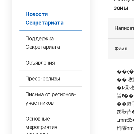
зоны
Новости
Секретариата
Написат
Поддержка
Секретариата
Файл
Объявления
��ζ�
Пресс-релизы
�� 收
�Þⓤ
Письма от регионов-
貰ℓ��
участников
��褻手
ぎ獸昔�
Основные
‥㎜漱�
мероприятия
栒黍㎚�