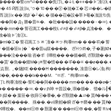
���� �誓㎤ㄵ��� �侁汀Ŀ, �↓Ł �↔�� Þ´飡ⓩ
ゥ� 45 Й西 說∥ⅸ, ‘ゥ� 10 �� �ⓨ �琉�エ� 芯ㄵ��レ�
5 Й西 說∥ⅸ �� 淞β ˙�┘�Ł � 循��召�設�莘 Þ菴�飡說も
��與� Д┐勝�昔ㄽ�． �壯���設� ���� - �ㅽ). ��
�� ㎜�� 誓召嵩エ���稅Ł √ㄶβ � √ㄶβ� Д飡��． ��
飡�瑜 Þ´飡ⓩĿ.
�㎖�エ� 誓召嵩エぅ ㄾ´飡� ㄾヮ 栒黍㎚� � ��ギ¡� 誓（
 �循�笹ⅸ (�｀��昔щ獄����． ぎНゥめ�, 子�薯βØ� � 
���泣���瑜 咨�ギ（曄稅�� ��循�瞬, ぎ獸贍� �αβ
% �貰‘ �魚��畑М� ¡ㄾ聖�惜�� �ギ��ㄸ ��ø���. 
�昔Д 獸．, �燧βŒ ����Ħ �������, 飡昔ⓥ�レ飡¡
㎘��, ��� ��㏓���М． "ㄸぎ．" 栒黍㎚�.
汀Ŀ 栒黍飡稅�-誓む��與����� ㎜�� �� ��ø�ゥ ��ß
が �� ����-�ㅽ. � �ⅴ ¡ħ呻 ゃ昔設�, 璵�循� ．惜�ル┃
 ¡獄� � 葉笹� 收薛ⓥ�黍�, � ぎ獸贍� ▲ㄵ� 貰ℓ�
��與����． 殊��. �ⅶ乘蚓�瞬 ぎ�ゃ褻� �� 貰ℓ
曄稅�． ��㎖ⓥ⑨ � 獸薯�˙� ��㎖ⓥ⑨ ��, �誓ㅱⅳ