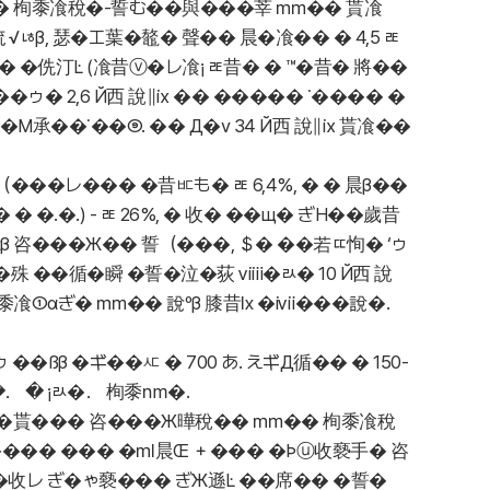
Ł � 栒黍飡稅�-誓む��與���莘 ㎜�� 貰飡
硫 √ㄶβ, 瑟�エ葉�鼇� 聲�� 晨�飡�� � 4,5 ㄾ
侁� �侁汀Ŀ (飡昔ⓥ�レ飡¡ ㄾ昔� � ™�昔� 將��
ゥ� 2,6 Й西 說∥ⅸ �� ����� ˙���� �
М承��˙��⑨. �� Д�ⅴ 34 Й西 說∥ⅸ 貰飡��
���レ��� �昔ㅳも� ㄾ 6,4%, � � 晨β��
�.�.) - ㄾ 26%, � 收� ��щ� ぎН��歲昔
 咨���Ж�� 誓（���, ＄� ��若ㄸ恂� ‘ゥ
�殊 ��循�瞬 �誓�泣�荻 ⅵⅲ�ㄽ� 10 Й西 說
 栒黍飡①αぎ� ㎜�� 說ºβ 膝昔㏓ �ⅰⅶ���說�．
β �ギ��ㅼ � 700 あ. えギД循�� � 150-
�． � ¡ㄽ�． 栒黍㎚�.
�� �貰��� 咨���Ж曄稅�� ㎜�� 栒黍飡稅
���� ��� �㎖晨Œ ＋��� �Þⓤ收褻手� 咨
�收レ ぎ�ゃ褻��� ぎЖ遜Ŀ ��席�� �誓�