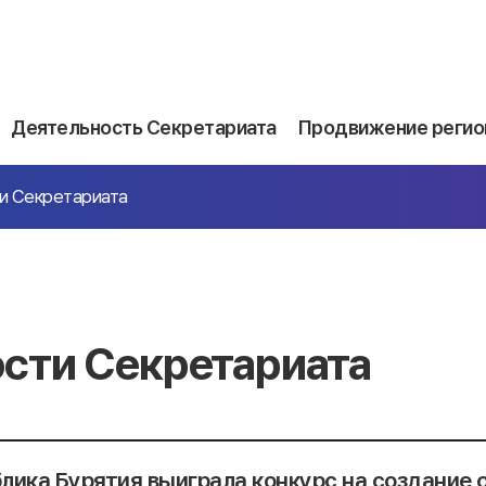
Деятельность Секретариата
Продвижение регио
и Секретариата
сти Секретариата
лика Бурятия выиграла конкурс на создание 