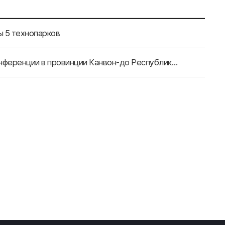
ы 5 технопарков
Губернатор Тув аймака Монголии примет участие в конференции в провинции Канвон-до Республики Корея