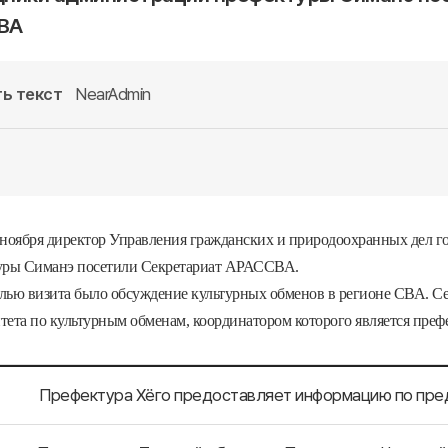
ВА
ь текст
NearAdmin
ноября
директор
Управления
гражданских
и
природоохранных
дел
г
уры
Симанэ
посетили
Секретариат
АРАССВА
.
лью
визита
было
обсуждение
культурных
обменов
в
регионе
СВА
.
Се
тета
по
культурным
обменам
,
координатором
которого
является
преф