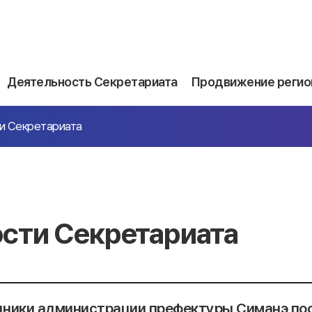
Деятельность Секретариата
Продвижение регио
и Секретариата
сти Секретариата
ники администрации префектуры Симанэ по