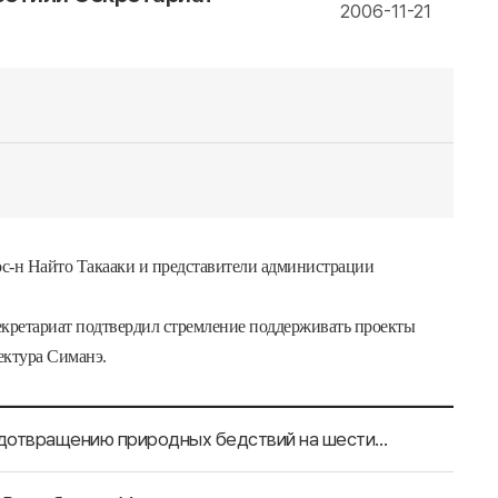
2006-11-21
ос
-
н
Найто
Такааки
и
представители
администрации
кретариат
подтвердил
стремление
поддерживать
проекты
ектура
Симанэ
.
Префектура Хёго предоставляет информацию по предотвращению природных бедствий на шести языках