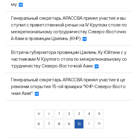
му
Генеральный секретарь АРАССВА принял участие и вы
ступил с приветственной речью на IV Круглом столе по
межрегиональному сотрудничеству Северо-Восточно
й Азии в провинции Цзилинь (КНР)
Встреча губернатора провинции Цзилинь Ху Юйтина с у
частниками IV Круглого стола по межрегиональному со
трудничеству Северо-Восточной Азии
Генеральный секретарь АРАССВА принял участие в це
ремонии открытия 15-ой ярмарки "КНР-Северо-Восто
чная Азия"
1
2
3
4
5
6
7
8
9
10