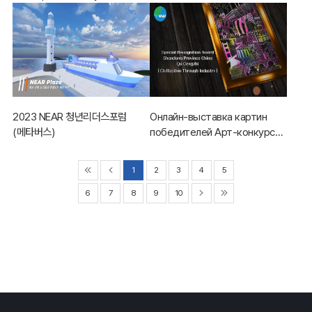
Бурятия1
2023 NEAR 청년리더스포럼
Онлайн-выставка картин
(메타버스)
победителей Арт-конкурса
АРАССВА
1
2
3
4
5
6
7
8
9
10