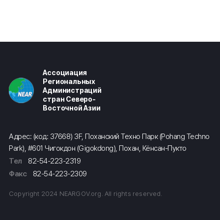
Ассоциация
Региональных
Администраций
стран Северо-
Восточной Азии
Адрес: (код: 37668) 3F, Поханский Техно Парк (Pohang Techno
Park), #601 Чигокдон (Gigokdong), Похан, Кёнсан-Пукто
Тел
82-54-223-2319
Факс
82-54-223-2309
Copyright 2024 NEARGOV.org. All rights reserved.