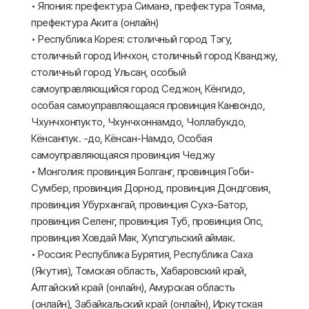
• Япония: префектура Симанэ, префектура Тояма,
префектура Акита (онлайн)
• Республика Корея: столичный город Тэгу,
столичный город Инчхон, столичный город Кванджу,
столичный город Ульсан, особый
самоуправляющийся город Седжон, Кёнгидо,
особая самоуправляющаяся провинция Канвондо,
Чхунчхонпукто, Чхунчхоннамдо, Чоллабукдо,
Кёнсанпук. -до, Кёнсан-Намдо, Особая
самоуправляющаяся провинция Чеджу
• Монголия: провинция Болганг, провинция Гоби-
Сумбер, провинция Дорнод, провинция Дондговия,
провинция Убурхангай, провинция Сухэ-Батор,
провинция Селенг, провинция Туб, провинция Опс,
провинция Ховдай Мак, Хупсгульский аймак.
• Россия: Республика Бурятия, Республика Саха
(Якутия), Томская область, Хабаровский край,
Алтайский край (онлайн), Амурская область
(онлайн), Забайкальский край (онлайн), Иркутская