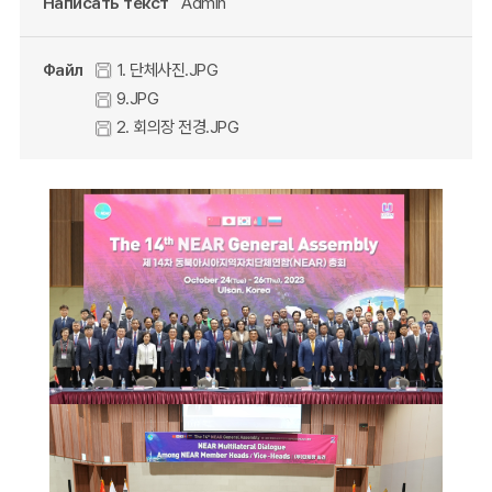
Написать текст
Admin
Файл
1. 단체사진.JPG
9.JPG
2. 회의장 전경.JPG