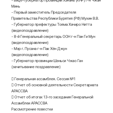
- Вице-губернатор провинции Хэнань (КНР) г-н Чжан
Минь
- Первый заместитель Председателя
Правительства Республики Бурятия (РФ) Мухин В.В.
- Губернатор префектуры Тояма Хачиро Нитта
(видеопоздравление)
- 8-й Генеральный секретарь ООН г-н Пан Ги Мун
(видеопоздравление)
- Мэр г. Пусана г-н Пак Хён Джун
(видеопоздравление)
- Губернатор провинции Шэньси Чжао Ган
(зачитывание поздравление)
 Генеральная ассамблея. Сессия №1
 Отчет об основной деятельности Секретариата
АРАССВА
 Отчет об итогах 13-го заседания Генеральной
Ассамблеи АРАССВА
Рассмотрение повестки