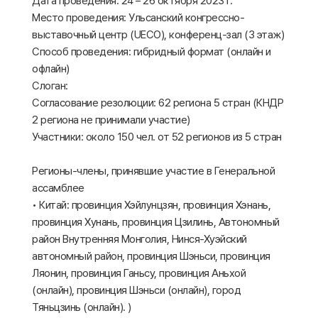
Дата проведения: 24 – 26 октября 2023 г.
Место проведения: Ульсанский конгрессно-
выставочный центр (UECO), конференц-зал (3 этаж)
Способ проведения: гибридный формат (онлайн и
офлайн)
Слоган:
Согласование резолюции: 62 региона 5 стран (КНДР
2 региона не принимали участие)
Участники: около 150 чел. от 52 регионов из 5 стран
Регионы-члены, принявшие участие в Генеральной
ассамблее
• Китай: провинция Хэйлунцзян, провинция Хэнань,
провинция Хунань, провинция Цзилинь, Автономный
район Внутренняя Монголия, Нинся-Хуэйский
автономный район, провинция Шэньси, провинция
Ляонин, провинция Ганьсу, провинция Аньхой
(онлайн), провинция Шэньси (онлайн), город
Тяньцзинь (онлайн). )