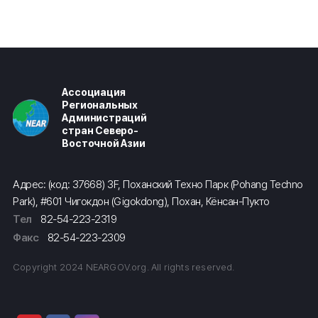
Ассоциация
Региональных
Администраций
стран Северо-
Восточной Азии
Адрес: (код: 37668) 3F, Поханский Техно Парк (Pohang Techno
Park), #601 Чигокдон (Gigokdong), Похан, Кёнсан-Пукто
Тел
82-54-223-2319
Факс
82-54-223-2309
Copyright 2024 NEARGOV.org. All rights reserved.