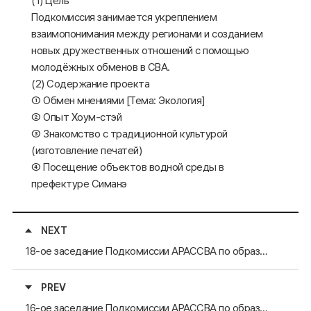
(1) Цель
Подкомиссия занимается укреплением
взаимопонимания между регионами и созданием
новых дружественных отношений с помощью
молодёжных обменов в СВА.
(2) Содержание проекта
① Обмен мнениями [Тема: Экология]
② Опыт Хоум-стэй
③ Знакомство с традиционной культурой
(изготовление печатей)
④ Посещение объектов водной среды в
префектуре Симанэ
NEXT
18-ое заседание Подкомиссии АРАССВА по образовательному и культурному обменам &#34;Крылья обменов СВА в Симанэ&#34; (2018 г.)
PREV
16-ое заседание Подкомиссии АРАССВА по образовательному и культурному обменам &#34;Крылья обменов СВА в Симанэ&#34; (2016 г.)