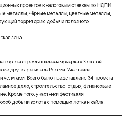
иционных проектов к налоговым ставкам по НДПИ
ные металлы, чёрные металлы, цветные металлы,
изующий территорию добычи полезного
ская зона.
ная торгово-промышленная ярмарка «Золотой
акже других регионов России. Участники
и услугами. Всего было представлено 34 проекта
кламное дело, строительство, отдых, финансовые
ие. Кроме того, участники фестиваля
особ добычи золота с помощью лотка и кайла.