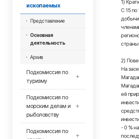
1) Крат
ископаемых
С 15 по
добычи
Представление
членам
Основная
регионо
деятельность
страны-
Архив
2) Пове
На зас
Подкомиссия по
Магада
туризму
Магадан
её прир
Подкомиссия по
инвест
морским делам и
средст
рыболовству
инвест
- 0 % н
Подкомиссия по
последу