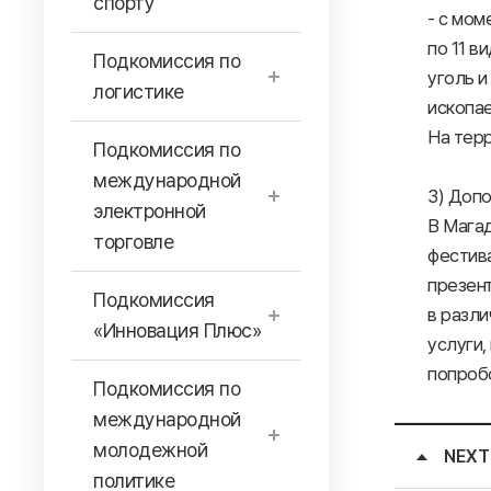
спорту
- с мом
по 11 в
Подкомиссия по
уголь 
логистике
ископа
На терр
Подкомиссия по
международной
3) Доп
электронной
В Мага
торговле
фестива
презент
Подкомиссия
в разли
«Инновация Плюс»
услуги,
попробо
Подкомиссия по
международной
молодежной
NEXT
политике