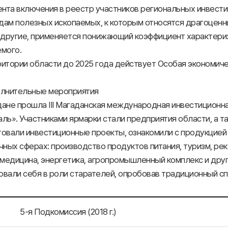
ента включения в реестр участников региональных инвест
идам полезных ископаемых, к которым относятся драгоцен
и другие, применяется понижающий коэффициент характер
емого.
итории области до 2025 года действует Особая экономиче
олнительные мероприятия
дане прошла III Магаданская международная инвестицион
ль». Участниками ярмарки стали предприятия области, а т
овали инвестиционные проекты, ознакомили с продукцией 
чных сферах: производство продуктов питания, туризм, ре
 медицина, энергетика, агропромышленный комплекс и друг
вали себя в роли старателей, опробовав традиционный сп
5-я Подкомиссия (2018 г.)