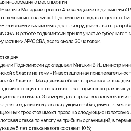
кая информация о мероприятии
 16 июля в Магадане прошло 4-е заседание подкомиссии А
 полезных ископаемых. Подкомиссия создана с целью обм
и-регионами и взаимовыгодного сотрудничества по разраб
в СВА. В работе подкомиссии принял участие губернатор 
участники АРАССВА, всего около 30 человек.
стка дня
едании Подкомиссии докладывал Митькин В.И., министр мин
нской области на тему «Инвестиционная привлекательнос
ской области». Магаданская область привлекательна для 
одный потенциал, но и наличие благоприятных правовых у
иционного климата. Эти меры дают право воспользоваться
ва для создания или реконструкции необходимых объектов
иционных проектов имеют право на следующие налоговые 
алоговая ставка по налогу на прибыль организаций, в первы
ющие 5 лет ставка налога составит 10%;