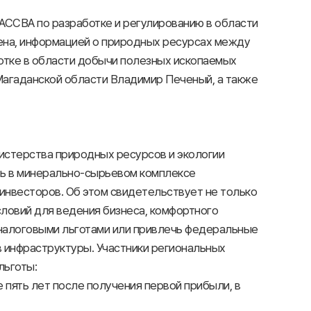
РАССВА по разработке и регулированию в области
ена, информацией о природных ресурсах между
отке в области добычи полезных ископаемых
Магаданской области Владимир Печеный, а также
истерства природных ресурсов и экологии
ть в минерально-сырьевом комплексе
инвесторов. Об этом свидетельствует не только
словий для ведения бизнеса, комфортного
 налоговыми льготами или привлечь федеральные
 инфраструктуры. Участники региональных
льготы:
е пять лет после получения первой прибыли, в