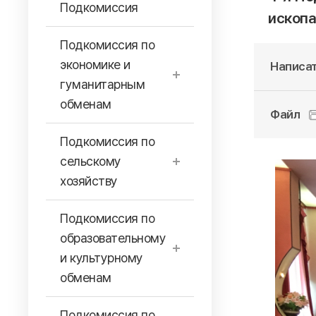
Подкомиссия
ископ
Подкомиссия по
экономике и
Написат
гуманитарным
обменам
Файл
Подкомиссия по
сельскому
хозяйству
Подкомиссия по
образовательному
и культурному
обменам
Подкомиссия по