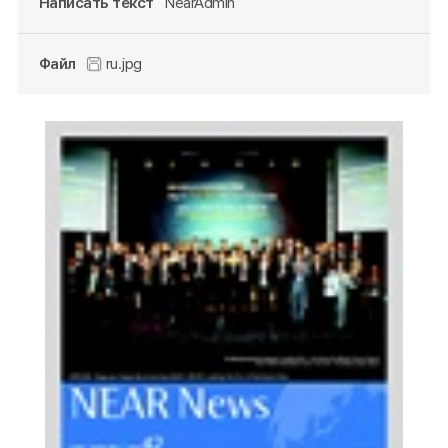
Написать текст
NearAdmin
Файл
ru.jpg