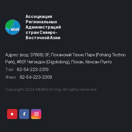
Ассоциация
Региональных
Администраций
стран Северо-
Восточной Азии
Адрес: (код: 37668) 3F, Поханский Техно Парк (Pohang Techno
Park), #601 Чигокдон (Gigokdong), Похан, Кёнсан-Пукто
Тел
82-54-223-2319
Факс
82-54-223-2309
Copyright 2024 NEARGOV.org. All rights reserved.