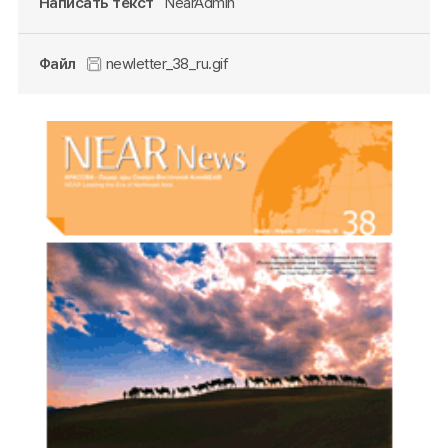
Написать текст
NearAdmin
Файл
newletter_38_ru.gif