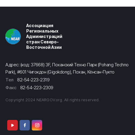
Ассоциация
Региональных
Администраций
стран Северо-
Восточной Азии
Адрес: (код: 37668) 3F, Поханский Техно Парк (Pohang Techno
Park), #601 Чигокдон (Gigokdong), Похан, Кёнсан-Пукто
Тел
82-54-223-2319
Факс
82-54-223-2309
Copyright 2024 NEARGOV.org. All rights reserved.