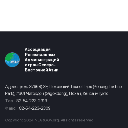
Ассоциация
Региональных
Администраций
стран Северо-
Восточной Азии
Адрес: (код: 37668) 3F, Поханский Техно Парк (Pohang Techno
Park), #601 Чигокдон (Gigokdong), Похан, Кёнсан-Пукто
Тел
82-54-223-2319
Факс
82-54-223-2309
Copyright 2024 NEARGOV.org. All rights reserved.