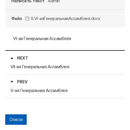
Написать текст
Admin
Файл
9.VI-аяГенеральнаяАссамблея.docx
VI-ая Генеральная Ассамблея
NEXT
VII-ая Генеральная Ассамблея
PREV
V-ая Генеральная Ассамблея
Список