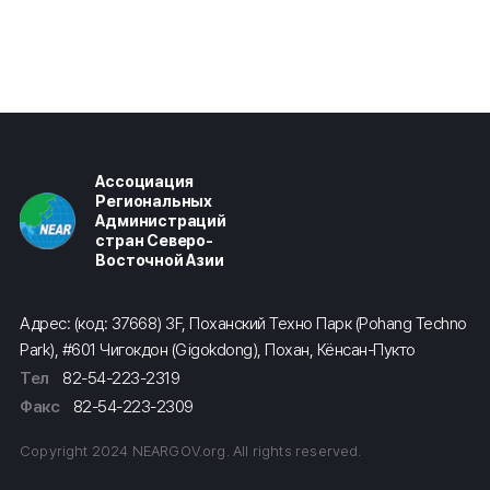
Ассоциация
Региональных
Администраций
стран Северо-
Восточной Азии
Адрес: (код: 37668) 3F, Поханский Техно Парк (Pohang Techno
Park), #601 Чигокдон (Gigokdong), Похан, Кёнсан-Пукто
Тел
82-54-223-2319
Факс
82-54-223-2309
Copyright 2024 NEARGOV.org. All rights reserved.