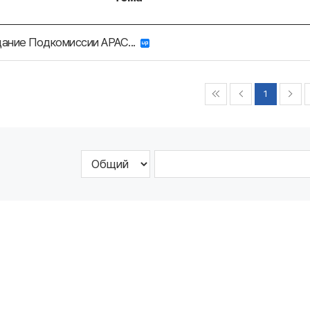
дание Подкомиссии АРАС...
1