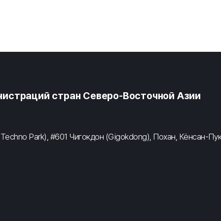
истраций стран Северо-Восточной Азии
 Techno Park), #601 Чигокдон (Gigokdong), Похан, Кёнсан-Пу