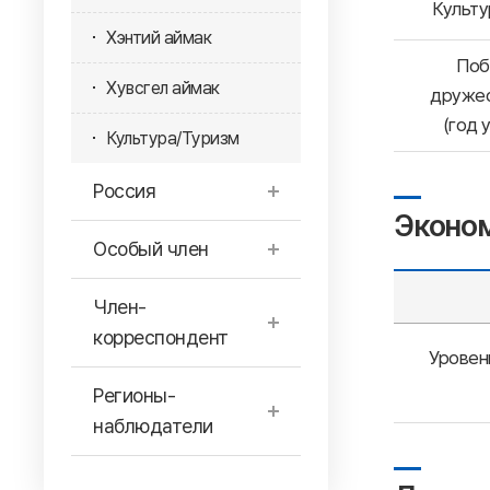
Культу
Хэнтий аймак
Поб
Хувсгел аймак
дружес
(год 
Культура/Туризм
Россия
Эконо
Особый член
Член-
корреспондент
Уровен
Регионы-
наблюдатели