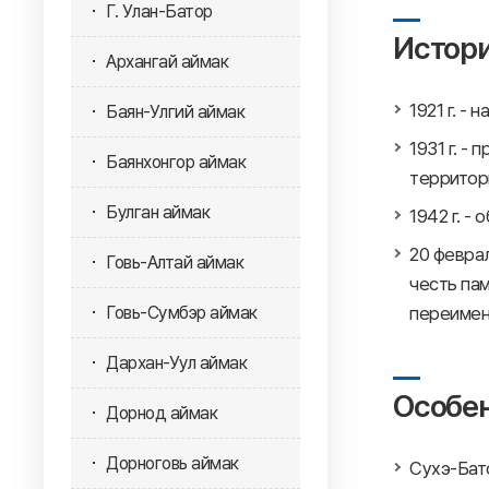
Г. Улан-Батор
Истор
Архангай аймак
1921 г. -
Баян-Улгий аймак
1931 г. -
Баянхонгор аймак
территори
Булган аймак
1942 г. -
20 феврал
Говь-Алтай аймак
честь пам
Говь-Сумбэр аймак
переимен
Дархан-Уул аймак
Особен
Дорнод аймак
Дорноговь аймак
Сухэ-Бат