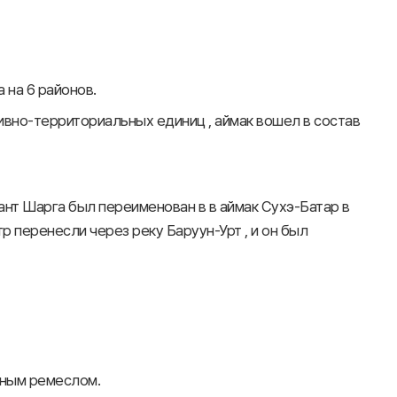
 на 6 районов.
тивно-территориальных единиц , аймак вошел в состав
ант Шарга был переименован в в аймак Сухэ-Батар в
р перенесли через реку Баруун-Урт , и он был
нным ремеслом.