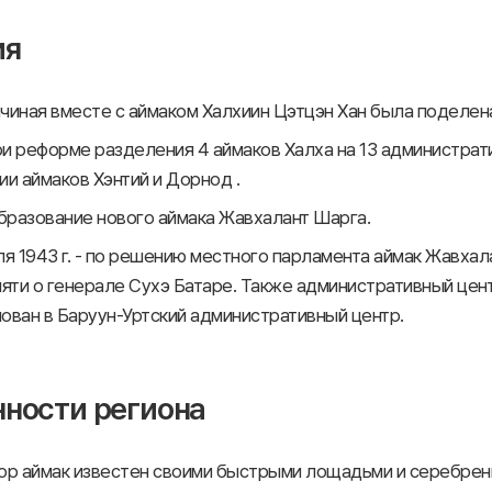
ия
 начиная вместе с аймаком Халхиин Цэтцэн Хан была поделена
 при реформе разделения 4 аймаков Халха на 13 администра
и аймаков Хэнтий и Дорнод .
 образование нового аймака Жавхалант Шарга.
я 1943 г. - по решению местного парламента аймак Жавхал
яти о генерале Сухэ Батаре. Также административный цент
ован в Баруун-Уртский административный центр.
ности региона
ор аймак известен своими быстрыми лощадьми и серебре