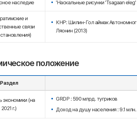
рное наследие
'Наскальные рисунки 'Tsagaan eleg'
ратимские и
КНР: Шилин-Гол аймак Автономного
твенные связи
Ляонин (2013)
установления)
мическое положение
Раздел
GRDP : 590 млрд. тугриков
ь экономики (на
2021 г.)
Доход на душу населения : 9.1 млн.