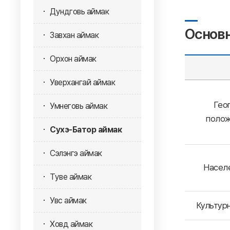
Дундговь аймак
Основ
Завхан аймак
Орхон аймак
Уверхангай аймак
Гео
Умнеговь аймак
полож
Сухэ-Батор аймак
Сэлэнгэ аймак
Населен
Туве аймак
Увс аймак
Культур
Ховд аймак