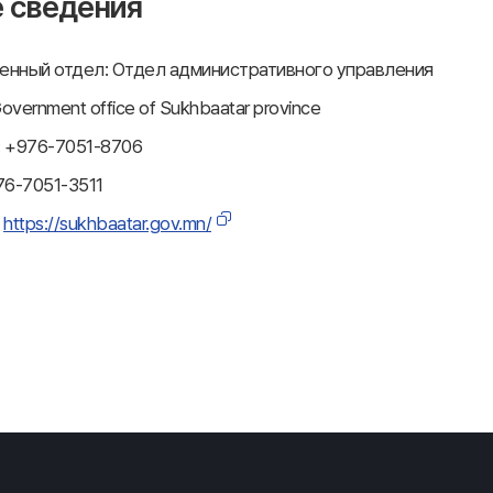
 сведения
енный отдел: Отдел административного управления
ernment office of Sukhbaatar province
: +976-7051-8706
76-7051-3511
:
https://sukhbaatar.gov.mn/