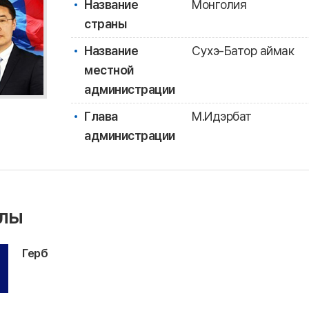
Название
Монголия
страны
Название
Сухэ-Батор аймак
местной
администрации
Глава
М.Идэрбат
администрации
лы
Герб