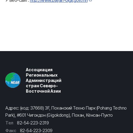
Веб-сайт:
http://www.bayan-olgii.gov.mn
Ассоциация
Региональных
Администраций
стран Северо-
Восточной Азии
Адрес: (код: 37668) 3F, Поханский Техно Парк (Pohang Techno
Park), #601 Чигокдон (Gigokdong), Похан, Кёнсан-Пукто
Тел
82-54-223-2319
Факс
82-54-223-2309