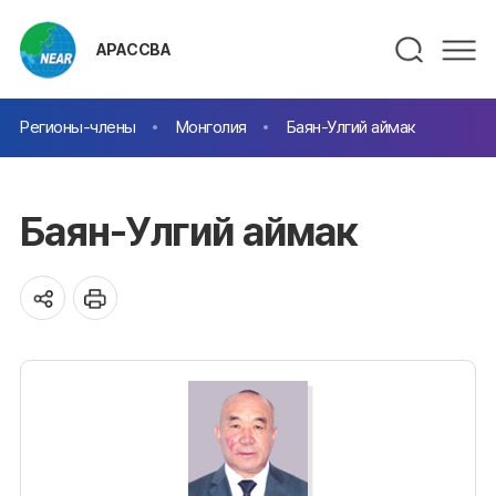
АРАССВА
Регионы-члены
Монголия
Баян-Улгий аймак
Баян-Улгий аймак