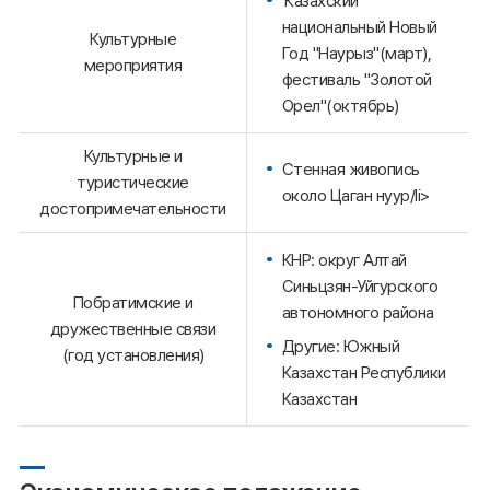
'Казахский
национальный Новый
Культурные
Год "Наурыз"(март),
мероприятия
фестиваль "Золотой
Орел"(октябрь)
Культурные и
Стенная живопись
туристические
около Цаган нуур/li>
достопримечательности
КНР: округ Алтай
Синьцзян-Уйгурского
Побратимские и
автономного района
дружественные связи
Другие: Южный
(год установления)
Казахстан Республики
Казахстан