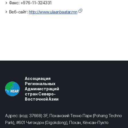
Факс: +976-11-324331
Веб-сайт:
http://www.ulaanbaatar.mn
Ассоциация
Региональных
Администраций
стран Северо-
Восточной Азии
Адрес: (код: 37668) 3F, Поханский Техно Парк (Pohang Techno
Park), #601 Чигокдон (Gigokdong), Похан, Кёнсан-Пукто