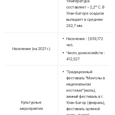
температура
составляет – 2,2° С. В
Улан-Баторе осадков
выпадает в среднем
242,7 мм.
Население : 1,639,172
чел.
Население (на 2021 г.)
Число домохозяйств :
412,527
'Традиционный
фестиваль "Монголы в
национальном
костюме"(июль),
зимний фестиваль в г.
Культурные
Улан-Батор (февраль),
мероприятия
фестиваль орлиной
охоты (март),