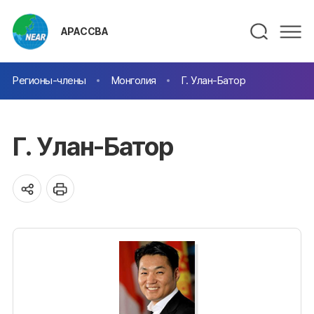
АРАССВА
Регионы-члены
Монголия
Г. Улан-Батор
Г. Улан-Батор