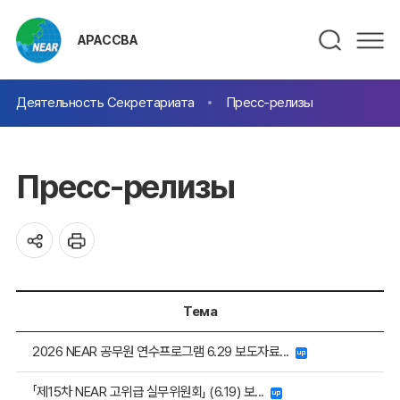
АРАССВА
Деятельность Секретариата
Пресс-релизы
Пресс-релизы
Тема
2026 NEAR 공무원 연수프로그램 6.29 보도자료...
「제15차 NEAR 고위급 실무위원회」 (6.19) 보...