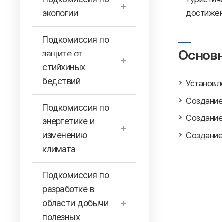
экологии
достижен
Подкомиссия по
Основн
защите от
стийхиных
бедствий
Установл
Создание
Подкомиссия по
Создание
энергетике и
изменению
Создание
климата
Подкомиссия по
разработке в
области добычи
полезных