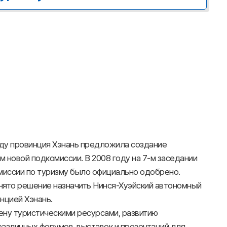
оду провинция Хэнань предложила создание
 новой подкомиссии. В 2008 году на 7-м заседании
иссии по туризму было официально одобрено.
инято решение назначить Нинся-Хуэйский автономный
нцией Хэнань.
ену туристическими ресурсами, развитию
азличных форумов, выставок и презентаций для