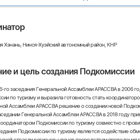
инатор
я Хэнань, Нинся-Хуэйский автономный район, КНР
ие и цель создания Подкомиссии
 6-го заседания Генеральной Ассамблеи АРАССВА в 2006 г
сии по туризму и выразила готовность стать координатором
ной Ассамблеи АРАССВА решение о создании новой Подком
заседании Генеральной Ассамблеи АРАССВА в 2018 году пр
координатором Подкомиссии по туризму совместно с прови
здания Подкомиссии по туризму является содействие обм
еской отрасли регионов-членов посредством проведения р