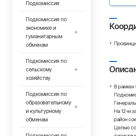
Подкомиссия
Подкомиссия по
Коорд
экономике и
гуманитарным
Провинци
обменам
Подкомиссия по
Описан
сельскому
хозяйству
В рамках
Подкомиссия по
Подкомис
образовательному
Генераль
и культурному
На 12-м 
обменам
район со
Целью со
Подкомиссия по
туристич