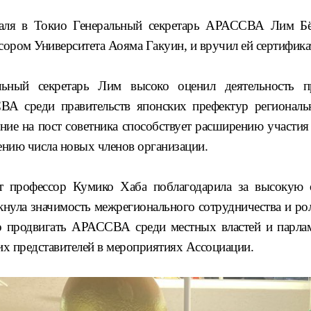
аля в Токио Генеральный секретарь АРАССВА
Лим Б
сором Университета Аояма Гакуин, и вручил ей
сертифик
льный секретарь Лим высоко оценил деятельность п
ВА среди правительств
японских префектур региональ
ение на пост советника
способствует расширению участи
ению числа новых членов организации
.
т профессор
Кумико Хаба
поблагодарила за высокую 
кнула
значимость межрегионального сотрудничества и ро
о продвигать
АРАССВА среди местных властей и парла
их представителей в мероприятиях Ассоциации
.