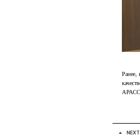
Ранее,
качест
АРАССВ
NEXT