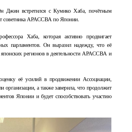
ён Джин
встретился с
Кумико Хаба
, почётным
ат советника АРАССВА по Японии
.
рофессора Хаба, которая активно продвигает
ных парламентов
. Он выразил надежду, что её
я японских регионов в деятельности АРАССВА и
оценку её усилий в продвижении Ассоциации,
ли организации
, а также заверила, что продолжит
ментов Японии
и будет
способствовать участию