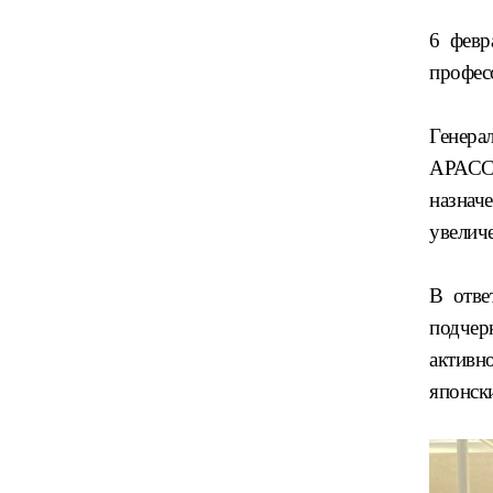
6 февр
профес
Генера
АРАСС
назнач
увелич
В отве
подчер
активн
японск