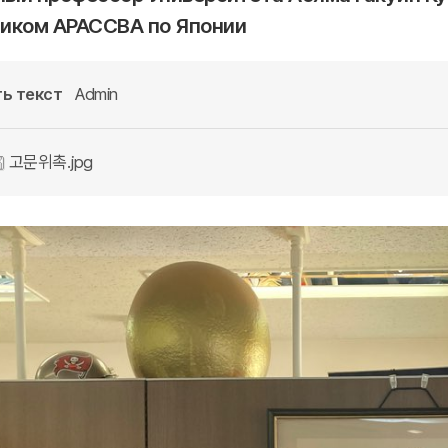
иком АРАССВА по Японии
ь текст
Admin
고문위촉.jpg