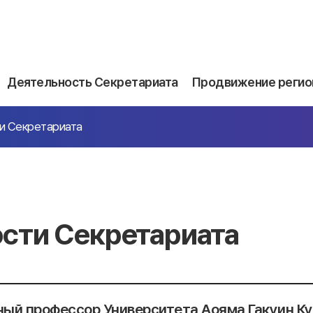
Деятельность Секретариата
Продвижение регио
и Секретариата
сти Секретариата
ый профессор Университета Аояма Гакуин Ку