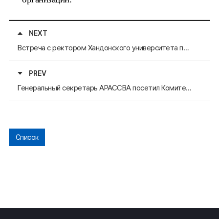
NEXT
Встреча с ректором Хандонского университета по вопросу проведния Форума молодых лидеров-2025
PREV
Генеральный секретарь АРАССВА посетил Комитет по планированию и экономике Провинциального совета Кёнсанбук-до
Список