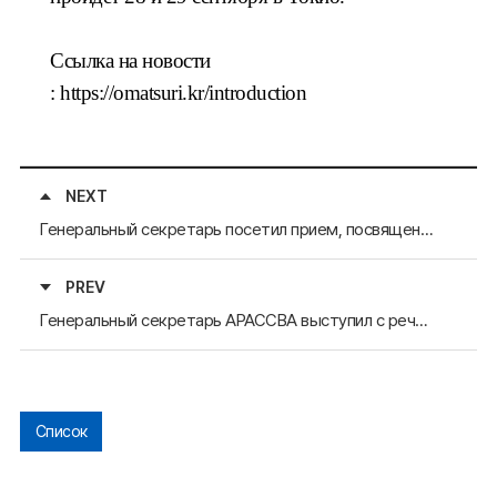
Ссылка на новости
:
https://omatsuri.kr/introduction
NEXT
Генеральный секретарь посетил прием, посвященный Дню образования КНР
PREV
Генеральный секретарь АРАССВА выступил с речью на церемонии открытия Международного молодежного лагеря в г. Пхохане 2024 года
Список