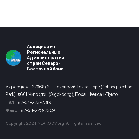
Ассоциация
Региональных
Администраций
стран Северо-
Восточной Азии
Адрес: (код: 37668) 3F, Поханский Техно Парк (Pohang Techno
Park), #601 Чигокдон (Gigokdong), Похан, Кёнсан-Пукто
Тел
82-54-223-2319
Факс
82-54-223-2309
Copyright 2024 NEARGOV.org. All rights reserved.