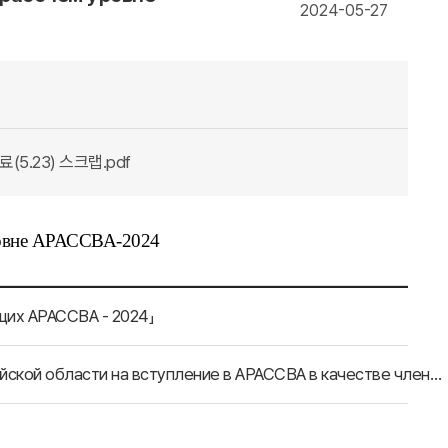
2024-05-27
5.23) 스크랩.pdf
ровне АРАССВА-2024
щих АРАССВА - 2024」
Свод публикаций в корейских СМИ о подаче заявки Чуйской области на вступление в АРАССВА в качестве члена-корреспондента