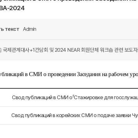
ВА-2024
ь текст
Admin
국제관계대사+1간담회 및 2024 NEAR 회원단체 워크숍 관련 보도자료(
убликаций в СМИ о проведении Заседания на рабочем у
Свод публикаций в СМИ о「Стажировке для госслужа