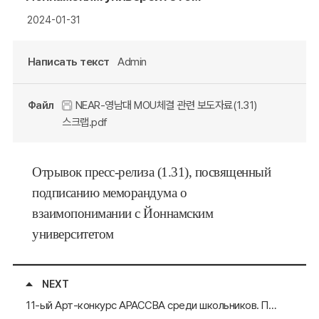
2024-01-31
Написать текст
Admin
Файл
NEAR-영남대 MOU체결 관련 보도자료(1.31)
스크랩.pdf
Отрывок пресс-релиза (1.31), посвященный
подписанию меморандума о
взаимопонимании с Йоннамским
университетом
NEXT
11-ый Арт-конкурс АРАССВА среди школьников. Пресс-релиз китайских местных СМИ