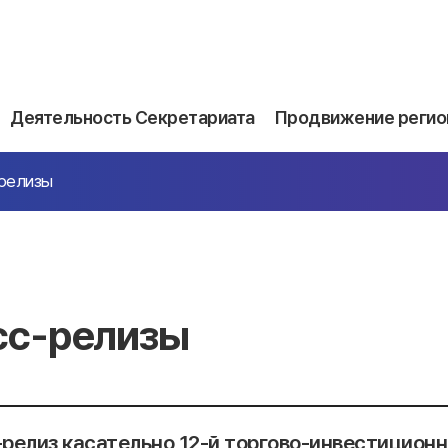
Деятельность Секретариата
Продвижение регио
релизы
сс-релизы
релиз касательно 12-й торгово-инвестицион