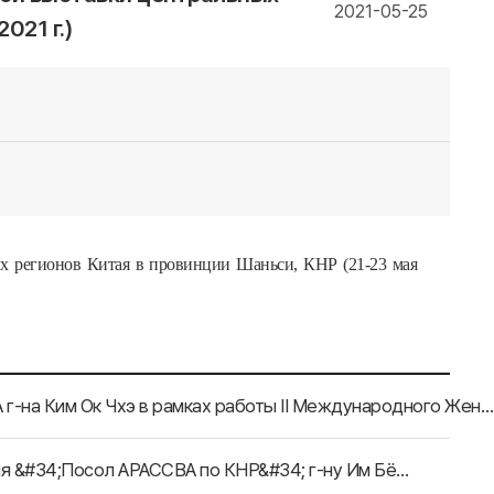
2021-05-25
021 г.)
ых регионов Китая в провинции Шаньси, КНР (21-23 мая
Видеоприветствие Генерального секретаря АРАССВА г-на Ким Ок Чхэ в рамках работы II Международного Женского Форума
Пресс-релиз касательно церемонии присвоения звания &#34;Посол АРАССВА по КНР&#34; г-ну Им Бён Джин