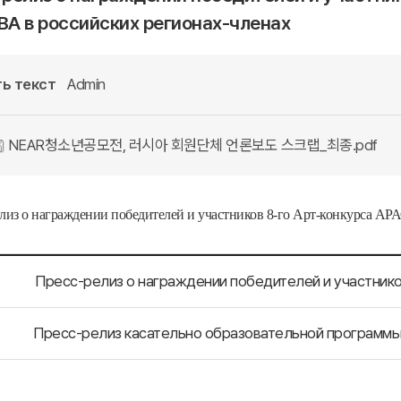
А в российских регионах-членах
ь текст
Admin
NEAR청소년공모전, 러시아 회원단체 언론보도 스크랩_최종.pdf
лиз о награждении победителей и участников 8-го Арт-конкурса АР