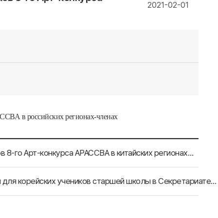
2021-02-01
АССВА в российских регионах-членах
Пресс-релиз о награждении победителей и участников 8-го Арт-конкурса АРАССВА в китайских регионах-членах
Пресс-релиз касательно образовательной программы для корейских учеников старшей школы в Секретариате АРАССВА от 12 января 2021 года