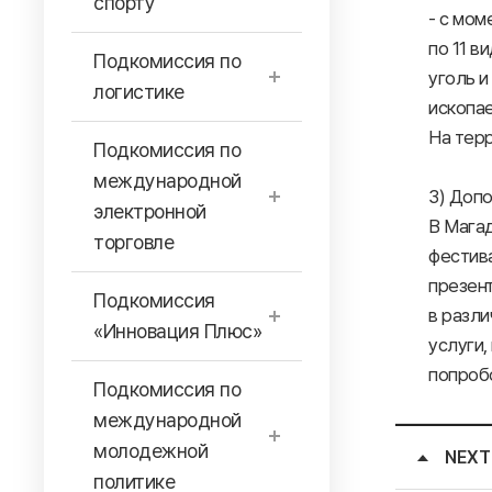
спорту
- с мом
по 11 в
Подкомиссия по
уголь 
логистике
ископа
На терр
Подкомиссия по
международной
3) Доп
электронной
В Мага
торговле
фестива
презент
Подкомиссия
в разли
«Инновация Плюс»
услуги,
попробо
Подкомиссия по
международной
молодежной
NEXT
политике