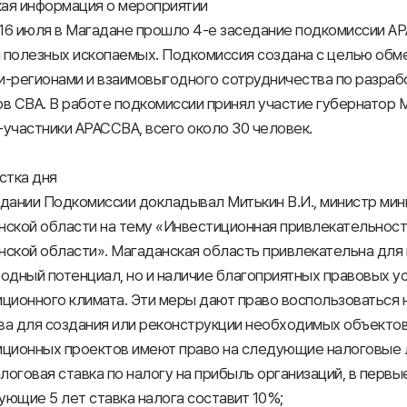
кая информация о мероприятии
 16 июля в Магадане прошло 4-е заседание подкомиссии А
 полезных ископаемых. Подкомиссия создана с целью обм
и-регионами и взаимовыгодного сотрудничества по разраб
в СВА. В работе подкомиссии принял участие губернатор 
участники АРАССВА, всего около 30 человек.
стка дня
едании Подкомиссии докладывал Митькин В.И., министр мин
нской области на тему «Инвестиционная привлекательнос
ской области». Магаданская область привлекательна для 
одный потенциал, но и наличие благоприятных правовых у
иционного климата. Эти меры дают право воспользоваться
ва для создания или реконструкции необходимых объектов
иционных проектов имеют право на следующие налоговые 
алоговая ставка по налогу на прибыль организаций, в первы
ющие 5 лет ставка налога составит 10%;