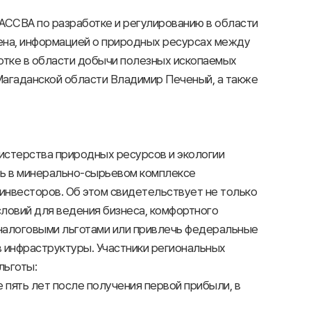
РАССВА по разработке и регулированию в области
ена, информацией о природных ресурсах между
отке в области добычи полезных ископаемых
Магаданской области Владимир Печеный, а также
истерства природных ресурсов и экологии
ть в минерально-сырьевом комплексе
инвесторов. Об этом свидетельствует не только
словий для ведения бизнеса, комфортного
 налоговыми льготами или привлечь федеральные
 инфраструктуры. Участники региональных
льготы:
е пять лет после получения первой прибыли, в