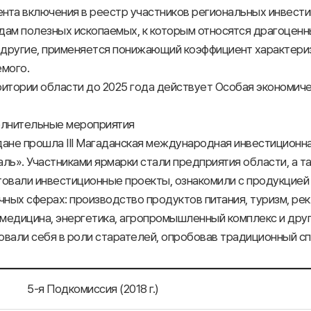
ента включения в реестр участников региональных инвест
идам полезных ископаемых, к которым относятся драгоцен
и другие, применяется понижающий коэффициент характер
емого.
итории области до 2025 года действует Особая экономиче
олнительные мероприятия
дане прошла III Магаданская международная инвестицион
ль». Участниками ярмарки стали предприятия области, а т
овали инвестиционные проекты, ознакомили с продукцией 
чных сферах: производство продуктов питания, туризм, ре
 медицина, энергетика, агропромышленный комплекс и друг
вали себя в роли старателей, опробовав традиционный сп
5-я Подкомиссия (2018 г.)