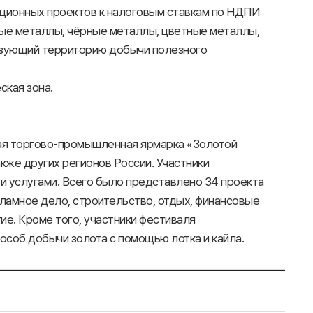
иционных проектов к налоговым ставкам по НДПИ
ные металлы, чёрные металлы, цветные металлы,
изующий территорию добычи полезного
ская зона.
ная торгово-промышленная ярмарка «Золотой
акже других регионов России. Участники
и услугами. Всего было представлено 34 проекта
кламное дело, строительство, отдых, финансовые
ие. Кроме того, участники фестиваля
особ добычи золота с помощью лотка и кайла.