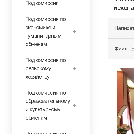
Подкомиссия
ископ
Подкомиссия по
экономике и
Написат
гуманитарным
обменам
Файл
Подкомиссия по
сельскому
хозяйству
Подкомиссия по
образовательному
и культурному
обменам
Подкомиссия по