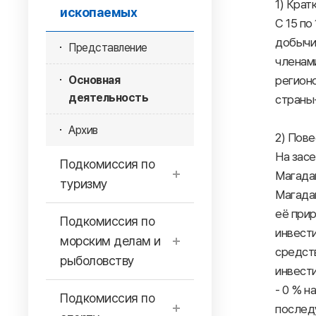
1) Крат
ископаемых
С 15 по
добычи
Представление
членам
Основная
регионо
деятельность
страны-
Архив
2) Пове
На зас
Подкомиссия по
Магада
туризму
Магадан
её прир
Подкомиссия по
инвест
морским делам и
средст
рыболовству
инвест
- 0 % н
Подкомиссия по
последу