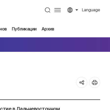
Language
нов
Публикации
Архив
стие в Дальневосточном