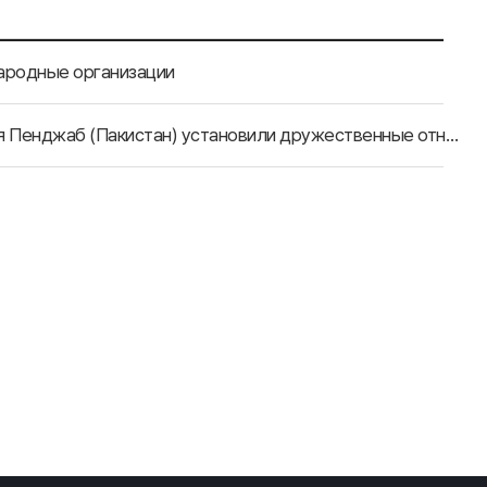
ародные организации
Нинся-Хуэйский автономный район (Китай) и провинция Пенджаб (Пакистан) установили дружественные отношения