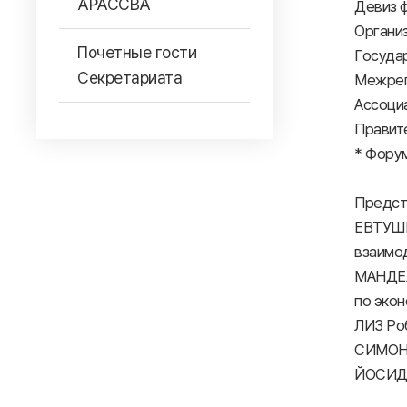
АРАССВА
Девиз ф
Организ
Почетные гости
Госуда
Секретариата
Межрег
Ассоци
Правит
* Фору
Предст
ЕВТУШЕ
взаимод
МАНДЕЛ
по экон
ЛИЗ Роб
СИМОНИ
ЙОСИДА