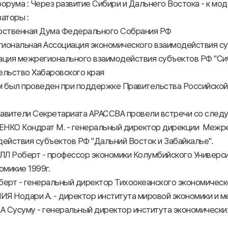
орума : Через развитие Сибири и Дальнего Востока - к мо
аторы :
рственная Дума Федерального Собрания РФ
иональная Ассоциация экономического взаимодействия суб
ация межрегионального взаимодействия субъектов РФ "
ельство Хабаровского края
м был проведен при поддержке Правительства Российской 
авители Секретариата АРАССВА провели встречи со след
НКО Кондрат М. - генеральный директор дирекции Межре
ействия субъектов РФ "Дальний Восток и Забайкалье".
Л Роберт - профессор экономики Колумбийского Универси
омикие 1999г.
ерт - генеральный директор Тихоокеанского экономическо
Я Нодари А. - директор института мировой экономики и 
 Сусуму - генеральный директор института экономически