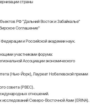
дернизации страны
ъектов РФ "Дальний Восток и Забайкалье"
Сибирское Соглашение"
Федерации и Российской академии наук.
ующими участниками форума:
гиональной Ассоциации экономического
тета (Нью-Йорк), Лауреат Нобелевской премии
го совета (PBEC).
международных отношений.
х исследований Северо-Восточной Азии (ERINA).