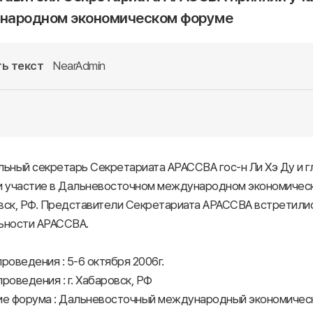
народном экономическом форуме
ь текст
NearAdmin
ьный секретарь Секретариата АРАССВА гос-н Ли Хэ Ду и г
и участие в Дальневосточном международном экономическом
ск, РФ. Представители Секретариата АРАССВА встретились
ьности АРАССВА.
роведения : 5-6 октября 2006г.
роведения : г. Хабаровск, РФ
ие форума : Дальневосточный международный экономичес