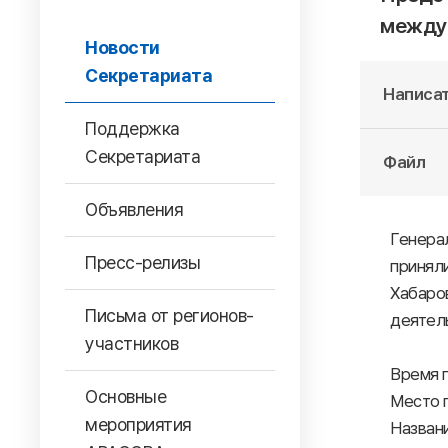
между
Новости
Секретариата
Написат
Поддержка
Секретариата
Файл
Объявления
Генерал
Пресс-релизы
принял
Хабаров
Письма от регионов-
деятел
участников
Время п
Основные
Место п
мероприятия
Назван