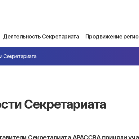
Деятельность Секретариата
Продвижение регио
и Секретариата
сти Секретариата
авители Секретариата АРАССВА приняли уча