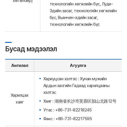
хөтөлбөр)
технологийн хөгжлийн бүс, Луди-
Эдийн засаг, технологийн хөгжлийн
бүс, Вьанчен-эдийн засаг,
технологийн хөгжлийн бүс
Бусад мэдээлэл
Ангилал
Агуулга
Хариуцсан хэлтэс : Хунан мужийн
Ардын засгийн Гадаад харилцааны
хэлтэс
Харилцах
Хаяг : 湖南省长沙市芙蓉区韶山北路12号
хаяг
Утас : +86-731-82218245
Факс : +86-731-82217595