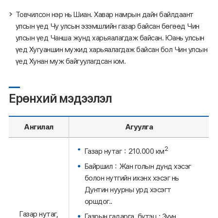
Товчилсон нэр нь Шиан. Хавар намрын дайн байлдаант
улсын үед Чу улсын эзэмшлийн газар байсан бөгөөд Чин
улсын үед Чанша жунд харьяалагдаж байсан. Юань улсын
үед Хугуаншин мужид харьяалагдаж байсан бол Чин улсын
үед Хунан муж байгуулагдсан юм.
Ерөнхий мэдээлэл
Ангилал
Агуулга
2
Газар нутаг：210.000 км
Байршил：Жан голын дунд хэсэг
болон нутгийн ихэнх хэсэг нь
Дунтин нуурны урд хэсэгт
оршдог..
Газар нутаг,
Газрын гадарга, бүтэц : Зүүн,