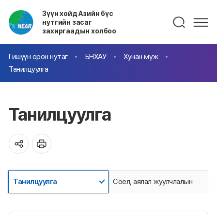
Зүүн хойд Азийн бүс
нутгийн засаг
захиргаадын холбоо
Гишүүн орон нутаг
БНХАУ
Хунан муж
Танилцуулга
Танилцуулга
Танилцуулга
Соёл, аялал жуулчлалын