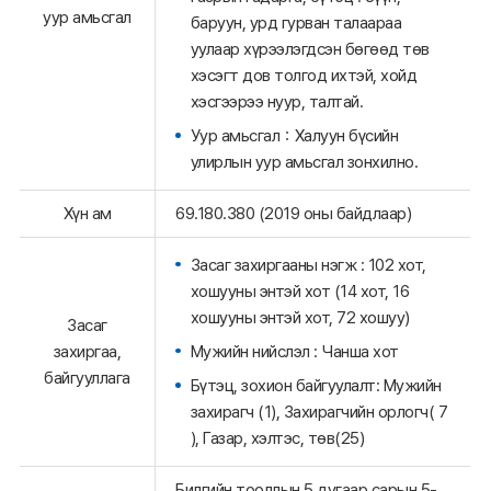
уур амьсгал
баруун, урд гурван талаараа
уулаар хүрээлэгдсэн бөгөөд төв
хэсэгт дов толгод ихтэй, хойд
хэсгээрээ нуур, талтай.
Уур амьсгал：Халуун бүсийн
улирлын уур амьсгал зонхилно.
Хүн ам
69.180.380 (2019 оны байдлаар)
Засаг захиргааны нэгж : 102 хот,
хошууны энтэй хот (14 хот, 16
хошууны энтэй хот, 72 хошуу)
Засаг
Мужийн нийслэл : Чанша хот
захиргаа,
байгууллага
Бүтэц, зохион байгуулалт: Мужийн
захирагч (1), Захирагчийн орлогч( 7
), Газар, хэлтэс, төв(25)
Билгийн тооллын 5 дугаар сарын 5-