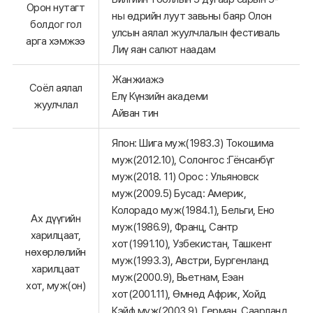
Орон нутагт
ны өдрийн луут завьны баяр Олон
болдог гол
улсын аялал жуулчлалын фестиваль
арга хэмжээ
Лиү яан салют наадам
Жанжиажэ
Соёл аялал
Елү Күнзийн академи
жуулчлал
Айван тин
Япон: Шига муж(1983.3) Токошима
муж(2012.10), Солонгос :Гёнсанбүг
муж(2018. 11) Орос : Ульяновск
муж(2009.5) Бусад: Америк,
Колорадо муж(1984.1), Бельги, Ено
Ах дүүгийн
муж(1986.9), Франц, Сантр
харилцаат,
хот(1991.10), Узбекистан, Ташкент
нөхөрлөлийн
муж(1993.3), Австри, Бургенланд
харилцаат
муж(2000.9), Вьетнам, Еэан
хот, муж(он)
хот(2001.11), Өмнөд Африк, Хойд
Кэйф муж(2003.9), Герман, Саарланд