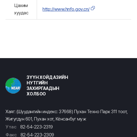
Цахим
http://www.hnfo.gov.cn/
хуудас
ЗҮҮН ХОЙД АЗИЙН
НУТГИЙН
ЗАХИРГААДЫН
ХОЛБОО
Хаяг: (Шуудангийн индекс: 37668) Пухан Техно Парк 311 тоот,
Жигугдун 601, Пухан хот, Кёнсанбүг муж
Утас
82-54-223-2319
Факс
82-54-223-2309