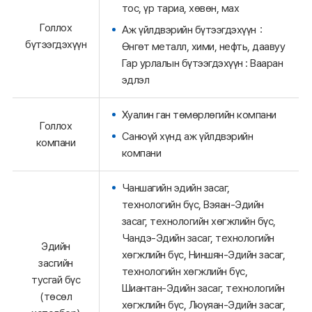
тос, үр тариа, хөвөн, мах
Голлох
Аж үйлдвэрийн бүтээгдэхүүн：
бүтээгдэхүүн
Өнгөт металл, хими, нефть, даавуу
Гар урлалын бүтээгдэхүүн : Вааран
эдлэл
Хуалин ган төмөрлөгийн компани
Голлох
Санюүй хүнд аж үйлдвэрийн
компани
компани
Чаншагийн эдийн засаг,
технологийн бүс, Вэяан-Эдийн
засаг, технологийн хөгжлийн бүс,
Чандэ-Эдийн засаг, технологийн
Эдийн
хөгжлийн бүс, Ниншян-Эдийн засаг,
засгийн
технологийн хөгжлийн бүс,
тусгай бүс
Шиантан-Эдийн засаг, технологийн
(төсөл
хөгжлийн бүс, Люүяан-Эдийн засаг,