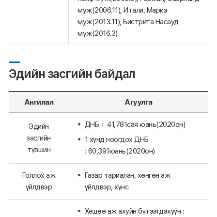
муж(2006.11), Итали, Маркэ
муж(2013.11), Бистрита Насауд
муж(2016.3)
Эдийн засгийн байдал
Ангилал
Агуулга
ДНБ： 41,781сая юань(2020он)
Эдийн
засгийн
1 хүнд ноогдох ДНБ
түвшин
: 60,391юань(2020он)
Голлох аж
Газар тариалан, хөнгөн аж
үйлдвэр
үйлдвэр, хүнс
Хөдөө аж ахуйн бүтээгдэхүүн :