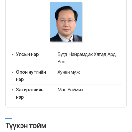
Улсын нэр
Бүгд Найрамдах Хятад Ард
Улс
Орон нутгийн
Хунан муж
нэр
Захирагчийн
Мао Вэймин
нэр
Түүхэн тойм