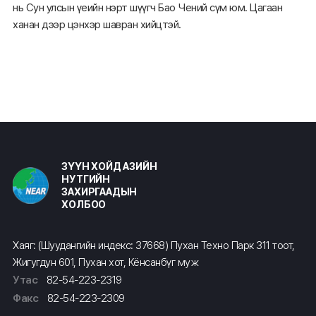
нь Сун улсын үеийн нэрт шүүгч Бао Чений сүм юм. Цагаан
ханан дээр цэнхэр шавран хийцтэй.
ЗҮҮН ХОЙД АЗИЙН
НУТГИЙН
ЗАХИРГААДЫН
ХОЛБОО
Хаяг: (Шуудангийн индекс: 37668) Пухан Техно Парк 311 тоот,
Жигугдун 601, Пухан хот, Кёнсанбүг муж
Утас
82-54-223-2319
Факс
82-54-223-2309