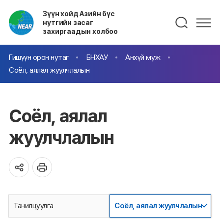
Зүүн хойд Азийн бүс
нутгийн засаг
захиргаадын холбоо
Гишүүн орон нутаг
БНХАУ
Анхүй муж
Соёл, аялал жуулчлалын
Соёл, аялал
жуулчлалын
Танилцуулга
Соёл, аялал жуулчлалын