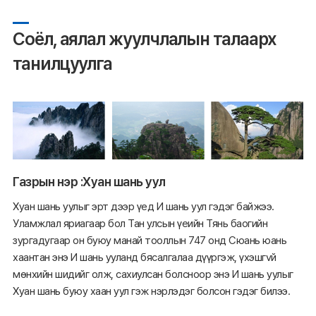
Соёл, аялал жуулчлалын талаарх
танилцуулга
Газрын нэр :Хуан шань уул
Хуан шань уулыг эрт дээр үед И шань уул гэдэг байжээ.
Уламжлал яриагаар бол Тан улсын үеийн Тянь баогийн
зургадугаар он буюу манай тооллын 747 онд Сюань юань
хаантан энэ И шань ууланд бясалгалаа дүүргэж, үхэшгvй
мөнхийн шидийг олж, сахиулсан болсноор энэ И шань уулыг
Хуан шань буюу хаан уул гэж нэрлэдэг болсон гэдэг билээ.