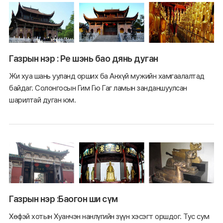
Газрын нэр : Ре шэнь бао дянь дуган
Жи хуа шань ууланд орших ба Анхүй мужийн хамгаалалтад
байдаг. Солонгосын Гим Гю Гаг ламын занданшуулсан
шарилтай дуган юм.
Газрын нэр :Баогон ши сүм
Хөфэй хотын Хуанчэн нанлүгийн зүүн хэсэгт оршдог. Тус сум