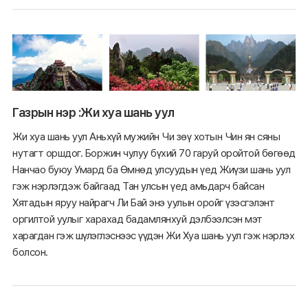
Газрын нэр :Жи хуа шань уул
Жи хуа шань уул Аньхүй мужийн Чи зөү хотын Чин ян сяны
нутагт оршдог. Боржин чулуу бүхий 70 гаруй оройтой бөгөөд
Нанчао буюу Умард ба Өмнөд улсуудын үед Жиүзи шань уул
гэж нэрлэгдэж байгаад Тан улсын үед амьдарч байсан
Хятадын яруу найрагч Ли Бай энэ уулын оройг үзэсгэлэнт
оргилтой уулыг харахад бадамлянхуй дэлбээлсэн мэт
харагдан гэж шүлэглэснээс үүдэн Жи Хуа шань уул гэж нэрлэх
болсон.