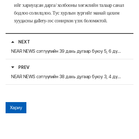
ийг хариуцсан дарга/ холбооны хөгжлийн талаар санал
бодлоо солилцлоо. Тус хурлын зургийг манай цахим
хуудасны gallery-ээс сонирхон үзэх боломжтой.
NEXT
NEAR NEWS сэтгүүлийн 39 дахь дугаар буюу 5, 6 дүгээр сарын нийтлэл хэвлэгдлээ
PREV
NEAR NEWS сэтгүүлийн 38 дахь дугаар буюу 3, 4 дүгээр сарын нийтлэл хэвлэгдлээ
Хариу