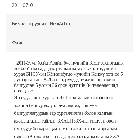
2011-07-01
Бичлэг оруулах
NearAdmin
Файл
“2011-Зүүн Хойд Азийн бүс нутгийн Засаг захиргааны
холбоо”-ны гадаад харилцааны мэргэжилтнүүдийн
хурал БНСУ-ын Кёнсанбугдо мужийн Кёнжү хотноо 5
дугаар сарын 18-20-ны өдрүүдэд амжилттай зохион
байгуулан 5 улсын 36 орон нутгийн 84 төлөөлөгчид
оролцлоо.
Энэ удаагийн хурлаар 2011 онд манай холбооноос
зохион байгуулах үйл ажиллагаа, гишүүн
байгууллагуудын зар сурталчилгаа болон хамтын
ажиллагааны тайлан, ЗХАБНЗЗХ-ны гишүүн орон
нутгуудийн харилцаа хамтьн ажиллагааны арга зам
сэдвээр /Солонгосын гадаад харилцааны яамны ЗХА-