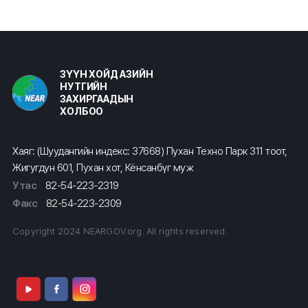
ЗҮҮН ХОЙД АЗИЙН
НУТГИЙН
ЗАХИРГААДЫН
ХОЛБОО
Хаяг: (Шуудангийн индекс: 37668) Пухан Техно Парк 311 тоот,
Жигугдун 601, Пухан хот, Кёнсанбүг муж
Утас
82-54-223-2319
Факс
82-54-223-2309
Copyright 2024 NEARGOV.org. All rights reserved.