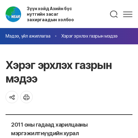
Зүүн хойд Азийн бүс
нутгийн засаг
захиргаадын холбоо
Мэдээ, үйл ажиллагаа
Хэрэг эрхлэх газрын мэдээ
Хэрэг эрхлэх газрын
мэдээ
2011 оны гадаад харилцааны
мэргэжилтнүүдийн хурал