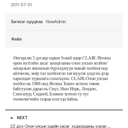
2011-07-01
Бичлэг оруулах
NearAdmin
Файл
Өнгөрсөн 5 дугаар сарын 9-ний өдөр CLAIR /Японы
орон нутгийн засаг захиргааны олон улсын холбоо/
захирлын зөвлөлын бүрэлдэхүүн манай холбоогоор
айлчилж, хоёр тал холбоогоо хөгжүүлэх үндсэн дээр
харилцан туршлага солилцлоо. CLAIR-Олон улсын
холбоо нь 1988 онд Японы Токио хотноо төвөө
байгуулан дараа нь Сөүл, Нью Иорк, Лондон,
Сингапур, Сидней, Бээжин хотноо ту тус
төлөөлөгчийн газраа нээгээд байна.
NEXT
22 дох Олон улсын эдийн засаг, худалдааны хурал БНХАУ-ын Хэйлонжун мужийн Харбин хотноо болох гэж байна.