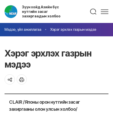
Зүүн хойд Азийн бүс
нутгийн засаг
захиргаадын холбоо
Мэдээ, үйл ажиллагаа
Хэрэг эрхлэх газрын мэдээ
Хэрэг эрхлэх газрын
мэдээ
CLAIR /Японы орон нутгийн засаг
захиргааны олон улсын холбоо/