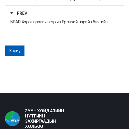
PREV
NEAR Хэрэг эрхлэх газрын Ерөнхий нарийн бичгийн дарга Ким Жэ Хю
Хариу
ЗҮҮН ХОЙД АЗИЙН
НУТГИЙН
ЗАХИРГААДЫН
ХОЛБОО