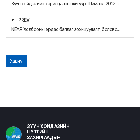
Зүүн хойд азийн харилцааны жигүүр-Шиманэ 2012 зохиогдлоо
PREV
NEAR Холбооны эрдэс баялаг зохицуулалт, боловсруулалтын хорооны хурал Магадан мужид зохион байгуулагдана
Хариу
ЗҮҮН ХОЙД АЗИЙН
НУТГИЙН
ЗАХИРГААДЫН