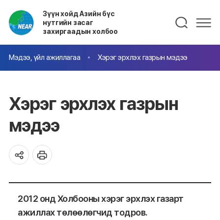
Зүүн хойд Азийн бүс
нутгийн засаг
захиргаадын холбоо
Мэдээ, үйл ажиллагаа
Хэрэг эрхлэх газрын мэдээ
Хэрэг эрхлэх газрын
мэдээ
2012 онд Холбооны хэрэг эрхлэх газарт
ажиллах төлөөлөгчид тодров.