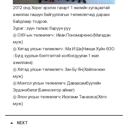
2012 онд Хэрэг эрхлэх газарт 1 жилийн хугацаатай
ажиллах гишүүн байгууллагын төлөөлөгчид дараах
байдлаар тодров.
Зураг : зүүн талаас баруун руу
◎ ОХУ-ын төлөөлөгч : Иван Пономаренко(Магадан
муж)
◎ Хятад улсын төлөөлөгч : Ма И Ша(Ниншя Хуйн ӨЗО
: Бүгд хурлын бэлтгэлтэй холбогдуулан 1 жил
ажиллана)
◎ Хятад улсын төлөөлөгч: Зан Бу Ян(Хэйлонжан
муж)
◎ Монгол улсын төлөөлөгч: Даваасамбуугийн
Эрдэнэбилэг(Баянхонгор аймаг)
◎ Япон улсын төлөөлөгч: Икэгами Такахиса(Хёго
муж)
NEXT