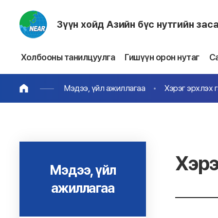
Зүүн хойд Азийн бүс нутгийн зас
Холбооны танилцуулга
Гишүүн орон нутаг
С
Мэдээ, үйл ажиллагаа
Хэрэг эрхлэх 
Хэрэ
Мэдээ, үйл
ажиллагаа