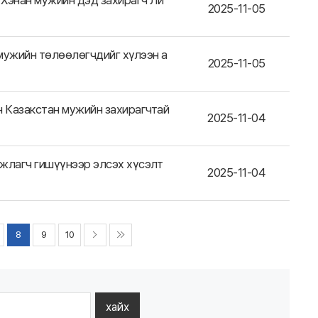
Хэнан мужийн дэд захирагч Ли
2025-11-05
мужийн төлөөлөгчдийг хүлээн а
2025-11-05
н Казакстан мужийн захирагчтай
2025-11-04
жлагч гишүүнээр элсэх хүсэлт
2025-11-04
8
9
10
хайх