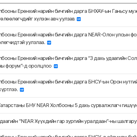
бооны Ерөнхий нарийн бичгийн дарга БНХАУ-ын Ганьсу му
өлөөлөгчдийг хүлээн авч уулзав
бооны Ерөнхий нарийн бичгийн дарга NEAR-Олон улсын фо
өлөгчидтэй уулзлаа.
бооны Ерөнхий нарийн бичгийн дарга “3 дахь удаагийн Сол
ны форум”-д оролцлоо
бооны Ерөнхий нарийн бичгийн дарга БНСУ-ын Орон нутгий
хүртлээ.
атарстаны БНУ NEAR Холбооны 5 дахь сурвалжлагч гишүүн
удаагийн “NEAR Хүүхдийн гар зургийн уралдаан”-ны шалгар