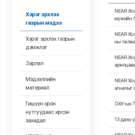
NEAR Хол
Хэрэг эрхлэх
мужийн т
газрын мэдээ
NEAR Хол
Хэрэг эрхлэх газрын
ны төлө
дэмжлэг
NEAR Хол
Зарлал
арилцаа
Мэдээллийн
NEAR Хол
материал
агналыг 
Гишүүн орон
ОХУ-ын Т
нутгуудаас ирсэн
13 дахь 
захидал