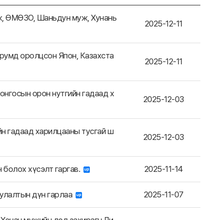
ж, ӨМӨЗО, Шаньдун муж, Хунань
2025-12-11
румд оролцсон Япон, Казахста
2025-12-11
онгосын орон нутгийн гадаад х
2025-12-03
н гадаад харилцааны тусгай ш
2025-12-03
 болох хүсэлт гаргав.
2025-11-14
уулалтын дүн гарлаа
2025-11-07