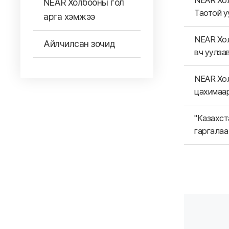
NEAR Хол
NEAR Холбооны гол
Таотой у
арга хэмжээ
NEAR Хол
Айлчилсан зочид
вч уулз
NEAR Хол
цахимаар
"Казахст
гаргала