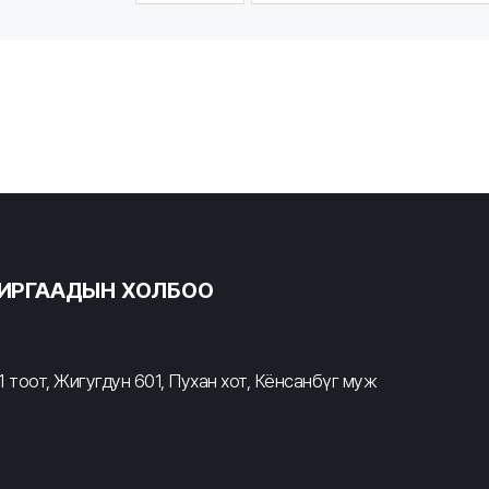
ХИРГААДЫН ХОЛБОО
 тоот, Жигугдун 601, Пухан хот, Кёнсанбүг муж