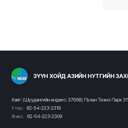
ЗҮҮН ХОЙД АЗИЙН НУТГИЙН ЗА
Хаяг: (Шуудангийн индекс: 37668) Пухан Техно Парк 311
Утас
82-54-223-2319
Факс
82-54-223-2309