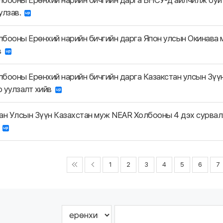
бооны Ерөнхий нарийн бичгийн дарга БНСУ-д айлчилж буй 
улзав.
бооны Ерөнхий нарийн бичгийн дарга Япон улсын Окинава 
ав
бооны Ерөнхий нарийн бичгийн дарга Казакстан улсын Зүү
 уулзалт хийв
ан Улсын Зүүн Казахстан муж NEAR Холбооны 4 дэх сурвал
а
1
2
3
4
5
6
7