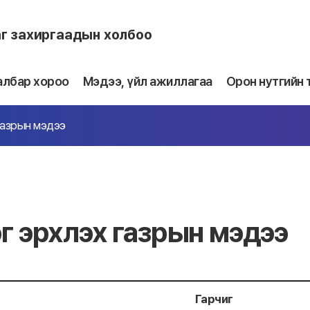
аг захиргаадын холбоо
албар хороо
Мэдээ, үйл ажиллагаа
Орон нутгийн 
газрын мэдээ
г эрхлэх газрын мэдээ
Гарчиг