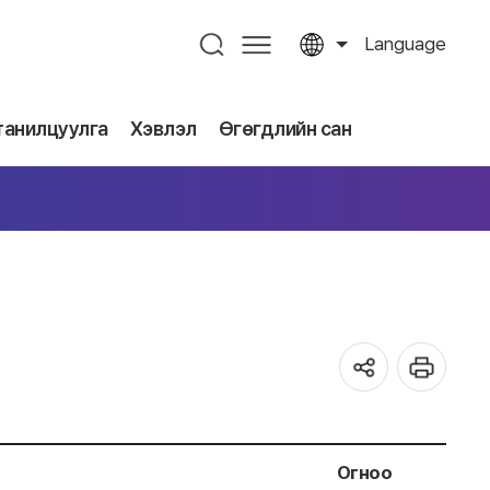
Language
танилцуулга
Хэвлэл
Өгөгдлийн сан
Огноо