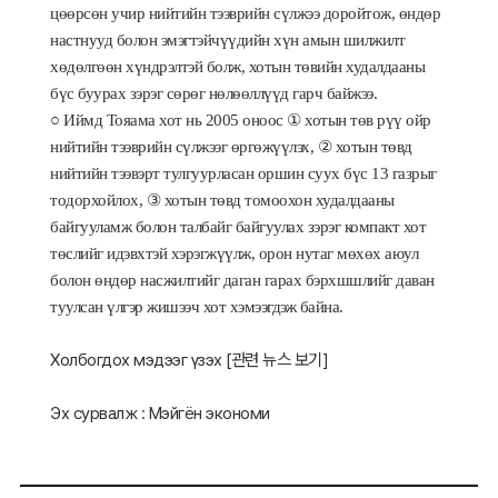
цөөрсөн учир нийтийн тээврийн сүлжээ доройтож, өндөр
настнууд болон эмэгтэйчүүдийн хүн амын шилжилт
хөдөлгөөн хүндрэлтэй болж, хотын төвийн худалдааны
бүс буурах зэрэг сөрөг нөлөөллүүд гарч байжээ.
○ Иймд Тоя
а
ма хот нь 2005 оноос
①
хотын төв рүү ойр
нийтийн тээврийн сүлжээг өргөжүүлэх,
②
хотын төвд
нийтийн тээвэрт тулгуурласан оршин суух бүс 13 газрыг
тодорхойлох,
③
хотын төвд томоохон худалдааны
байгууламж болон талбайг байгуулах зэрэг компакт хот
төслийг идэвхтэй хэрэгжүүлж, орон нутаг мөхөх аюул
болон өндөр насжилтийг даган гарах бэрхшшлийг даван
туулсан
үлгэр
жишээч хот хэмээгдэж байна.
Холбогдох мэдээг үзэх [
관련 뉴스 보기
]
Эх сурвалж : Мэйгён экономи