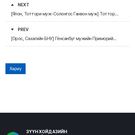
NEXT
[Япон, Тоттори муж-Солонгос Ганвон муж] Тоттори мужийн Захирагч Хирай Ганвон мужид айлчлав
PREV
[Орос, Сахагийн БНУ] Гёнсанбүг мужийн Приморийн хязгаар дахь Худалдаа, хөрөнгө оруулалтын газрын дарга Сахагийн БНУ-д айлчлав
Хариу
ЗҮҮН ХОЙД АЗИЙН