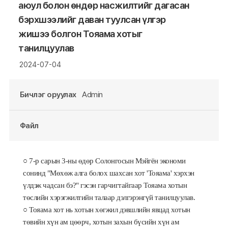
аюул болон өндөр насжилтийг дагасан
бэрхшээлийг даван туулсан үлгэр
жишээ болгон Тояама хотыг
танилцуулав
2024-07-04
Бичлэг оруулах
Admin
Файл
○ 7-р сарын 3-ны өдөр Солонгосын
Мэйгён экономи
сонинд
"
М
өхөж
алга болох шахсан
хот
'Тоя
а
ма' хэрхэн
үлдэж чадсан
бэ?" гэсэн гарчигтайгаар Тоя
а
ма
хотын
төслийн хэрэгжилтийн талаар
дэлгэрэнг
ү
й
танилцуулав.
○ Тоя
а
ма хот нь хотын хөгжил дэвшлийн явцад хотын
төвийн хүн ам цөөрч, хотын захын бүсийн хүн ам