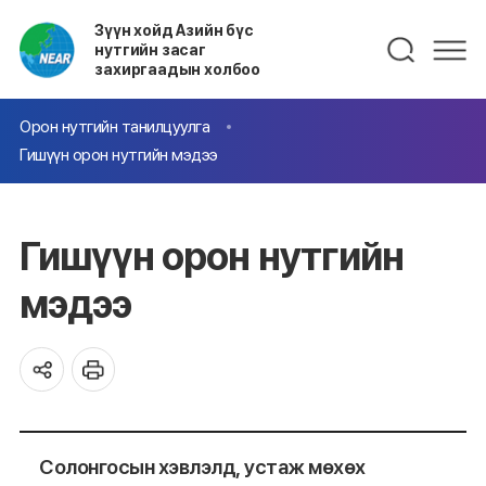
Зүүн хойд Азийн бүс
нутгийн засаг
захиргаадын холбоо
Орон нутгийн танилцуулга
Гишүүн орон нутгийн мэдээ
Гишүүн орон нутгийн
мэдээ
Солонгосын хэвлэлд, устаж мөхөх