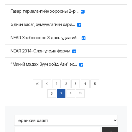
Газар тариалангийн хорооны 2-р...
Эдийн засаг, хүмүүнлэгийн хари...
NEAR Холбооноос 3 дахь удаагий...
NEAR 2014-Олон улсын форум
“Миний мэдэх Зүүн хойд Ази” эс...
1
2
3
4
5
6
7