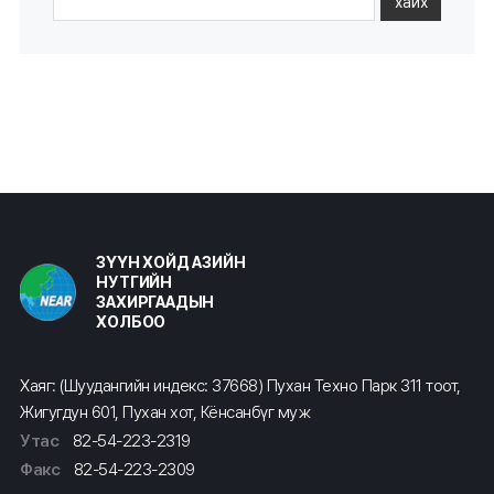
хайх
ЗҮҮН ХОЙД АЗИЙН
НУТГИЙН
ЗАХИРГААДЫН
ХОЛБОО
Хаяг: (Шуудангийн индекс: 37668) Пухан Техно Парк 311 тоот,
Жигугдун 601, Пухан хот, Кёнсанбүг муж
Утас
82-54-223-2319
Факс
82-54-223-2309