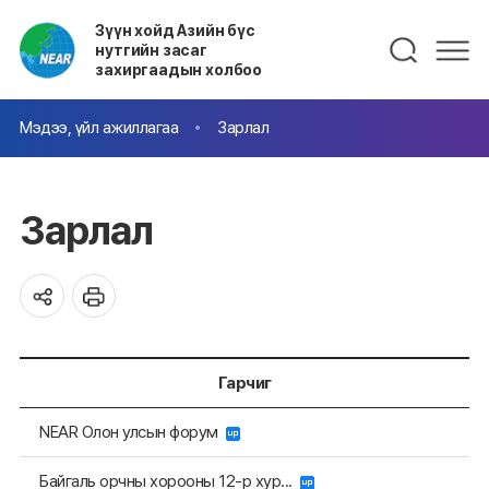
Зүүн хойд Азийн бүс
нутгийн засаг
захиргаадын холбоо
Мэдээ, үйл ажиллагаа
Зарлал
Зарлал
Гарчиг
NEAR Олон улсын форум
Байгаль орчны хорооны 12-р хур...