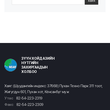
хайх
ЗҮҮН ХОЙД АЗИЙН
НУТГИЙН
ЗАХИРГААДЫН
ХОЛБОО
Хаяг: (Шуудангийн индекс: 37668) Пухан Техно Парк 311 тоот,
Жигугдун 601, Пухан хот, Кёнсанбүг муж
Утас
82-54-223-2319
Факс
82-54-223-2309