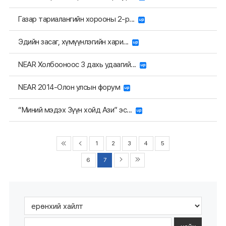
Газар тариалангийн хорооны 2-р...
Эдийн засаг, хүмүүнлэгийн хари...
NEAR Холбооноос 3 дахь удаагий...
NEAR 2014-Олон улсын форум
“Миний мэдэх Зүүн хойд Ази” эс...
1
2
3
4
5
6
7