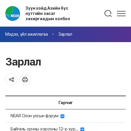
Зүүн хойд Азийн бүс
нутгийн засаг
захиргаадын холбоо
Мэдээ, үйл ажиллагаа
Зарлал
Зарлал
Гарчиг
NEAR Олон улсын форум
Байгаль орчны хорооны 12-р хур...