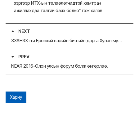
зэргээр ИТХ-ын төлөөлөгчидтэй хамтран
ажиллахдаа таатай байх болно” гэж хэлэв.
NEXT
ЗХАНЗХ-ны Ерөнхий нарийн бичгийн дарга Хунан мужид ажлын айлчлал хийв.
PREV
NEAR 2016-Олон улсын форум болж өнгөрлөө.
Хариу