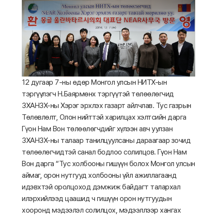
12 дугаар 7-ны өдөр Монгол улсын НИТХ-ын
тэргүүлэгч Н.Баярмөнх тэргүүтэй төлөөлөгчид
ЗХАНЗХ-ны Хэрэг эрхлэх газарт айлчлав. Тус газрын
Төлөвлөлт, Олон нийттэй харилцах хэлтсийн дарга
Гүон Нам Вон төлөөлөгчдийг хүлээн авч уулзан
ЗХАНЗХ-ны талаар танилцуулсаны дараагаар зочид
төлөөлөгчидтэй санал бодлоо солилцов. Гүон Нам
Вон дарга “Тус холбооны гишүүн болох Монгол улсын
аймаг, орон нутгууд холбооны үйл ажиллагаанд
идэвхтэй оролцоход дэмжиж байдагт талархал
илэрхийлээд цаашид ч гишүүн орон нутгуудын
хооронд мэдээлэл солилцох, мэдээллээр хангах