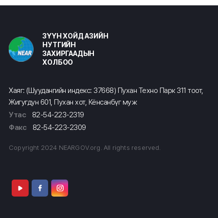
ЗҮҮН ХОЙД АЗИЙН
НУТГИЙН
ЗАХИРГААДЫН
ХОЛБОО
Хаяг: (Шуудангийн индекс: 37668) Пухан Техно Парк 311 тоот,
Жигугдун 601, Пухан хот, Кёнсанбүг муж
Утас
82-54-223-2319
Факс
82-54-223-2309
Copyright 2024 NEARGOV.org. All rights reserved.