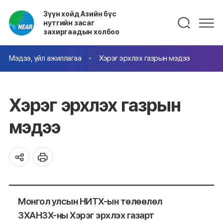
Зүүн хойд Азийн бүс
нутгийн засаг
захиргаадын холбоо
Мэдээ, үйл ажиллагаа
Хэрэг эрхлэх газрын мэдээ
Хэрэг эрхлэх газрын
мэдээ
Монгол улсын НИТХ-ын төлөөлөл
ЗХАНЗХ-ны Хэрэг эрхлэх газарт