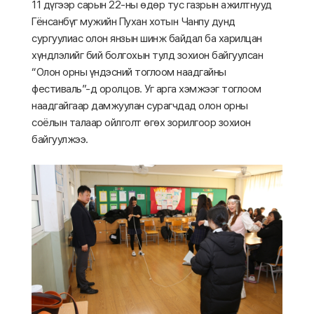
11 дүгээр сарын 22-ны өдөр тус газрын ажилтнууд
Гёнсанбүг мужийн Пухан хотын Чанпу дунд
сургуулиас олон янзын шинж байдал ба харилцан
хүндлэлийг бий болгохын тулд зохион байгуулсан
“Олон орны үндэсний тоглоом наадгайны
фестиваль”-д оролцов. Уг арга хэмжээг тоглоом
наадгайгаар дамжуулан сурагчдад олон орны
соёлын талаар ойлголт өгөх зорилгоор зохион
байгуулжээ.