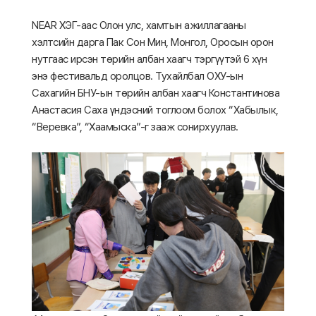
NEAR ХЭГ-аас Олон улс, хамтын ажиллагааны
хэлтсийн дарга Пак Сон Мин, Монгол, Оросын орон
нутгаас ирсэн төрийн албан хаагч тэргүүтэй 6 хүн
энэ фестивальд оролцов. Тухайлбал ОХУ-ын
Сахагийн БНУ-ын төрийн албан хаагч Константинова
Анастасия Саха үндэсний тоглоом болох “Хабылык,
“Веревка”, “Хаамыска”-г зааж сонирхуулав.