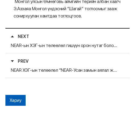
Монгол улсын Өмнөговь аймгийн төрийн албан хаагч
Э.Аззаяа Монгол үндэсний “Шагай” тоглоомыг зааж
сонирхуулан хамтдаа тоглоцгоов.
NEXT
NEAR-ын ХЭГ-ын төлөөлөл гишүүн орон нутаг болох Жолланам мужид зочлов
PREV
NEAR ХЭГ-ын төлөөлөл “NEAR-Усан замын аялал жуулчлалын форум”-тай холбогдуулан Япон улсын Киото мужийн удирдлагуудтай уулзав
Хариу