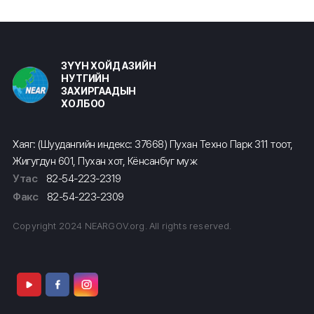
ЗҮҮН ХОЙД АЗИЙН
НУТГИЙН
ЗАХИРГААДЫН
ХОЛБОО
Хаяг: (Шуудангийн индекс: 37668) Пухан Техно Парк 311 тоот,
Жигугдун 601, Пухан хот, Кёнсанбүг муж
Утас
82-54-223-2319
Факс
82-54-223-2309
Copyright 2024 NEARGOV.org. All rights reserved.