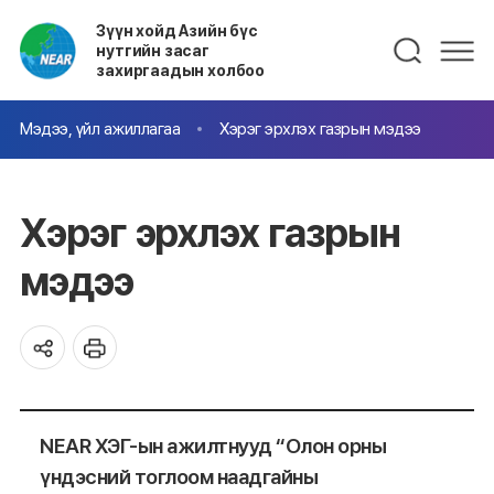
Зүүн хойд Азийн бүс
нутгийн засаг
захиргаадын холбоо
Мэдээ, үйл ажиллагаа
Хэрэг эрхлэх газрын мэдээ
Хэрэг эрхлэх газрын
мэдээ
NEAR ХЭГ-ын ажилтнууд “Олон орны
үндэсний тоглоом наадгайны