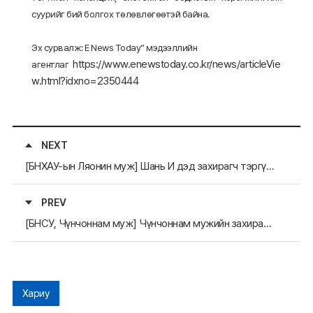
суурийг бий болгох төлөвлөгөөтэй байна.
Эх сурвалж: E News Today” мэдээллийн
https://www.enewstoday.co.kr/news/articleVie
агентлаг
w.html?idxno=2350444
NEXT
[БНХАУ-ын Ляонин муж] Шань И дэд захирагч тэргүүтэй төлөөлөгчид БНСУ-д айлчиллаа.
PREV
[БНСУ, Чүнчоннам муж] Чүнчоннам мужийн захирагч Ким Тэ Хым БНХАУ-ын Ардын Гадаадтай харилцах Найрамдлын Нийгэмлэгийн дарга Ян Ваньминтай уулзалт хийлээ.
Хариу