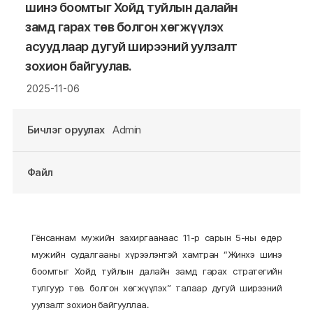
шинэ боомтыг Хойд туйлын далайн
замд гарах төв болгон хөгжүүлэх
асуудлаар дугуй ширээний уулзалт
зохион байгуулав.
2025-11-06
Бичлэг оруулах
Admin
Файл
Гёнсаннам мужийн захиргаанаас 11-р сарын 5-ны өдөр
мужийн судалгааны хүрээлэнтэй хамтран “Жинхэ шинэ
боомтыг Хойд туйлын далайн замд гарах стратегийн
тулгуур төв болгон хөгжүүлэх” талаар дугуй ширээний
уулзалт зохион байгууллаа.