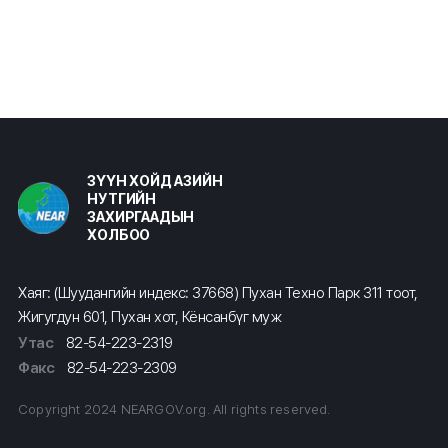
ЗҮҮН ХОЙД АЗИЙН
НУТГИЙН
ЗАХИРГААДЫН
ХОЛБОО
Хаяг: (Шуудангийн индекс: 37668) Пухан Техно Парк 311 тоот,
Жигугдун 601, Пухан хот, Кёнсанбүг муж
Утас
82-54-223-2319
Факс
82-54-223-2309
Copyright 2024 NEARGOV.org. All rights reserved.