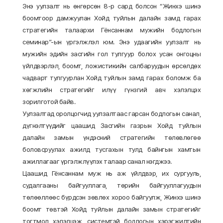
Энэ уулзалт нь өнгөрсөн 8-р сард болсон “Жинхэ шинэ
боомтоор дамжуулан Хойд туйлын далайн замд гарах
стратегийн талаархи Гёнсаннам мужийн бодлогын
семинар”-ын үргэлжлэл юм. Энэ удаагийн уулзалт нь
мужийн эдийн засгийн гол тулгуур болох усан онгоцны
үйлдвэрлэл, боомт, ложистикийн салбаруудын өрсөлдөх
чадварт тулгуурлан Хойд туйлын замд гарах боломж ба
хөгжлийн стратегийг илүү гүнзгий авч хэлэлцэх
зорилготой байв.
Уулзалтад оролцогчид уулзалтаас гарсан бодлогын санал,
дүгнэлтүүдийг цаашид Засгийн газрын Хойд туйлын
далайн замын үндэсний стратегийн төлөвлөгөө
боловсруулах ажилд тусгахын тулд байнгын хамтын
ажиллагааг үргэлжлүүлэх талаар санал нэгджээ.
Цаашид Гёнсаннам муж нь аж үйлдвэр, их сургууль,
судалгааны байгууллага, төрийн байгууллагуудын
төлөөллөөс бүрдсэн зөвлөх хороо байгуулж, Жинхэ шинэ
боомт төвтэй Хойд туйлын далайн замын стратегийг
тогтмол хэлэлцэж, системтэй бодлогын хэрэгжилтийн