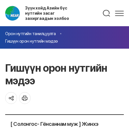
Зүүн хойд Азийн бүс
нутгийн засаг
захиргаадын холбоо
Орон нутгийн танилцуулга
Гишүүн орон нутгийн мэдээ
Гишүүн орон нутгийн
мэдээ
[ Солонгос- Гёнсаннам муж ] Жинхэ