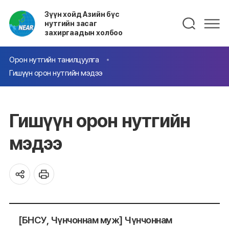
Зүүн хойд Азийн бүс
нутгийн засаг
захиргаадын холбоо
Орон нутгийн танилцуулга
Гишүүн орон нутгийн мэдээ
Гишүүн орон нутгийн
мэдээ
[БНСУ, Чүнчоннам муж] Чүнчоннам