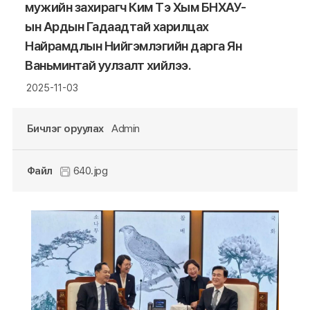
мужийн захирагч Ким Тэ Хым БНХАУ-
ын Ардын Гадаадтай харилцах
Найрамдлын Нийгэмлэгийн дарга Ян
Ваньминтай уулзалт хийлээ.
2025-11-03
Бичлэг оруулах
Admin
Файл
640.jpg