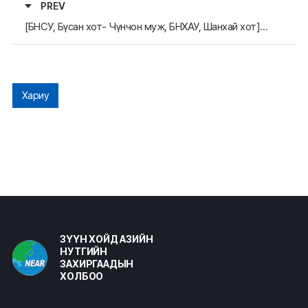
PREV
[БНСУ, Бүсан хот- Чүнчон муж, БНХАУ, Шанхай хот] Шанхай хотын Ардын Төлөөлөгчдийн Их Хурлын дэд дарга Чэнь Жин тэргүүтэй төлөөлөгчид БНСУ-д айлчлав.
Хариу
ЗҮҮН ХОЙД АЗИЙН
НУТГИЙН
ЗАХИРГААДЫН
ХОЛБОО