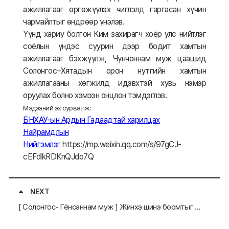
ажиллагааг өргөжүүлэх чиглэлд гаргасан хүчин
чармайлтыг өндрөөр үнэлэв.
Үүнд хариу болгон Ким захирагч хоёр улс нийтлэг
соёлын үндэс суурин дээр бодит хамтын
ажиллагааг бэхжүүлж, Чүнчоннам муж цаашид
Солонгос–Хятадын орон нутгийн хамтын
ажиллагааны хөгжилд идэвхтэй хувь нэмэр
оруулах болно хэмээн онцлон тэмдэглэв.
Мэдээний эх сурвалж:
БНХАУ-ын Ардын Гадаадтай харилцах
Найрамдлын
Нийгэмлэг
https://mp.weixin.qq.com/s/97gCJ-
cEFdlkRDKnQJdo7Q
NEXT
[ Солонгос- Гёнсаннам муж ] Жинхэ шинэ боомтыг Хойд туйлын далайн замд гарах төв болгон хөгжүүлэх асуудлаар дугуй ширээний уулзалт зохион байгуулав.