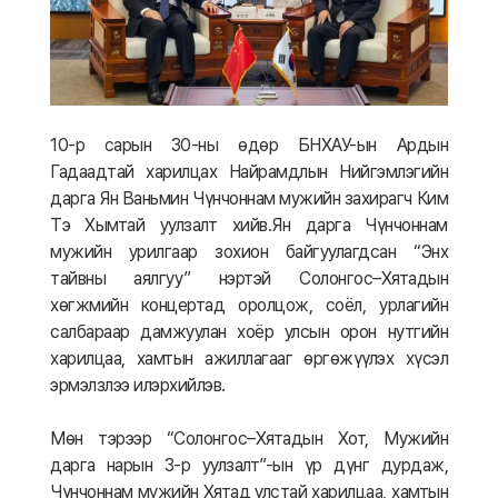
10-р сарын 30-ны өдөр БНХАУ-ын Ардын
Гадаадтай харилцах Найрамдлын Нийгэмлэгийн
дарга Ян Ваньмин Чүнчоннам мужийн захирагч Ким
Тэ Хымтай уулзалт хийв.Ян дарга Чүнчоннам
мужийн урилгаар зохион байгуулагдсан “Энх
тайвны аялгуу” нэртэй Солонгос–Хятадын
хөгжмийн концертад оролцож, соёл, урлагийн
салбараар дамжуулан хоёр улсын орон нутгийн
харилцаа, хамтын ажиллагааг өргөжүүлэх хүсэл
эрмэлзлээ илэрхийлэв.
Мөн тэрээр “Солонгос–Хятадын Хот, Мужийн
дарга нарын 3-р уулзалт”-ын үр дүнг дурдаж,
Чүнчоннам мужийн Хятад улстай харилцаа, хамтын